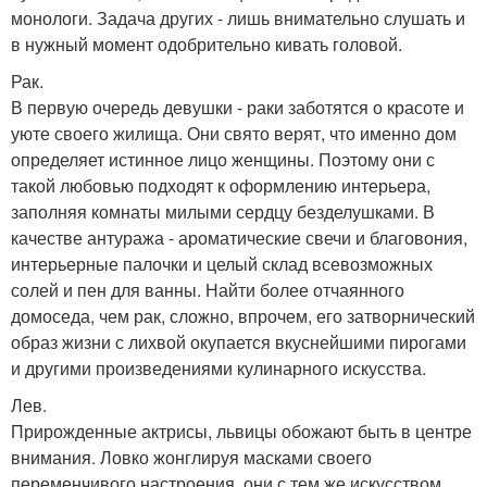
монологи. Задача других - лишь внимательно слушать и
в нужный момент одобрительно кивать головой.
Рак.
В первую очередь девушки - раки заботятся о красоте и
уюте своего жилища. Они свято верят, что именно дом
определяет истинное лицо женщины. Поэтому они с
такой любовью подходят к оформлению интерьера,
заполняя комнаты милыми сердцу безделушками. В
качестве антуража - ароматические свечи и благовония,
интерьерные палочки и целый склад всевозможных
солей и пен для ванны. Найти более отчаянного
домоседа, чем рак, сложно, впрочем, его затворнический
образ жизни с лихвой окупается вкуснейшими пирогами
и другими произведениями кулинарного искусства.
Лев.
Прирожденные актрисы, львицы обожают быть в центре
внимания. Ловко жонглируя масками своего
переменчивого настроения, они с тем же искусством