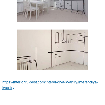
https://interior.ru-best.com/interer-dlya-kvartiry/interer-dlya-
kvartiry