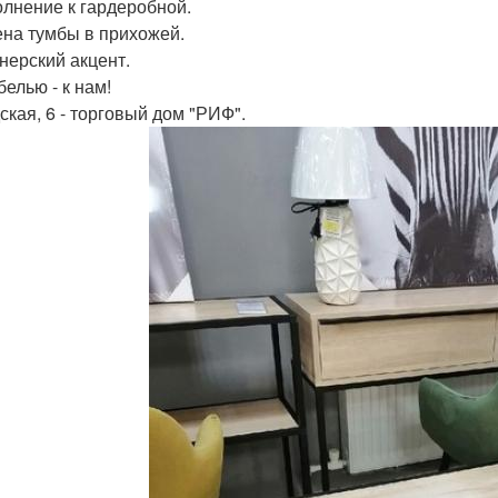
олнение к гардеробной.
ена тумбы в прихожей.
нерский акцент.
белью - к нам!
ская, 6 - торговый дом "РИФ".