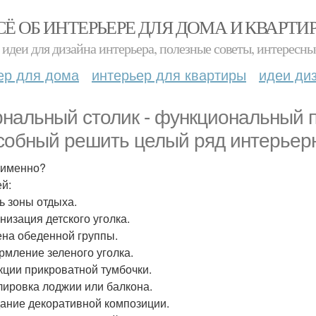
СЁ ОБ ИНТЕРЬЕРЕ ДЛЯ ДОМА И КВАРТИ
идеи для дизайна интерьера, полезные советы, интересны
ер для дома
интерьер для квартиры
идеи ди
нальный столик - функциональный 
собный решить целый ряд интерьерн
 именно?
ей:
ть зоны отдыха.
низация детского уголка.
ена обеденной группы.
рмление зеленого уголка.
кции прикроватной тумбочки.
лировка лоджии или балкона.
дание декоративной композиции.