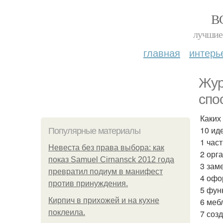
В
лучшие 
главная
интерь
Жур
спо
Каких
10 ид
Популярные материалы
1 час
Невеста без права выбора: как
2 орга
показ Samuel Cirnansck 2012 года
3 зам
превратил подиум в манифест
4 офо
против принуждения.
5 фун
Кирпич в прихожей и на кухне
6 меб
поклеила.
7 соз