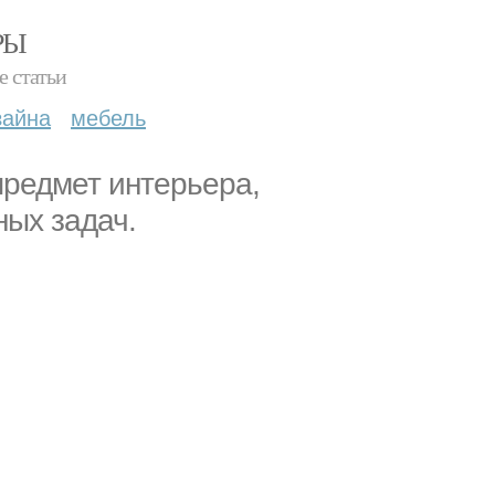
РЫ
е статьи
зайна
мебель
предмет интерьера,
ых задач.