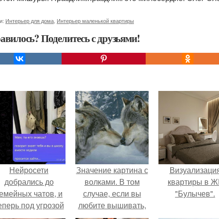
и:
Интерьер для дома
,
Интерьер маленькой квартиры
авилось? Поделитесь с друзьями!
Нейросети
Значение картина с
Визуализаци
добрались до
волками. В том
квартиры в Ж
емейных чатов, и
случае, если вы
"Булычев".
еперь под угрозой
любите вышивать,
мамины нервы.
то наверняка