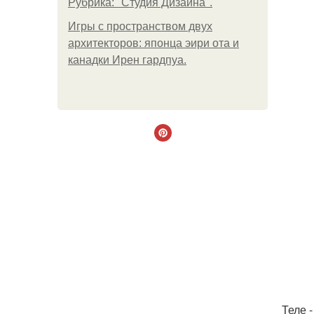
Рубрика: "Студия Дизайна".
Игры с пространством двух
архитекторов: японца эири ота и
канадки Ирен гардпуа.
Теле 