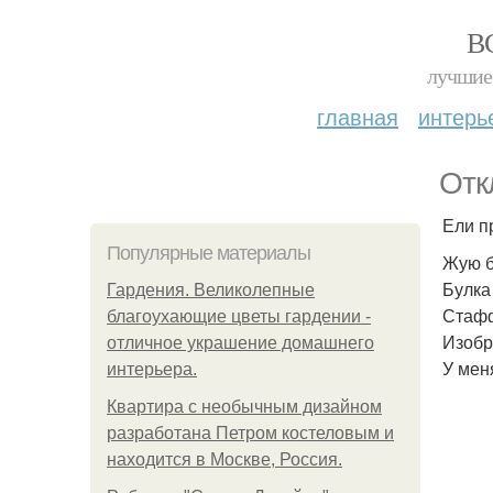
В
лучшие 
главная
интерь
Отк
Ели п
Популярные материалы
Жую б
Булка
Гардения. Великолепные
Стафф
благоухающие цветы гардении -
Изобр
отличное украшение домашнего
У мен
интерьера.
Квартира с необычным дизайном
разработана Петром костеловым и
находится в Москве, Россия.