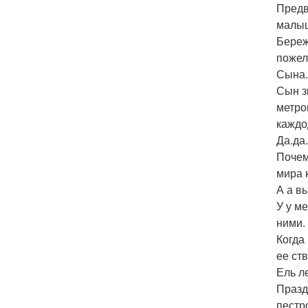
Предв
малыш
Береж
пожел
Сына.
Сын з
метро
каждо
Да.да.
Почем
мира к
А а вы
У у м
ними.
Когда
ее ств
Ель л
Празд
пестр