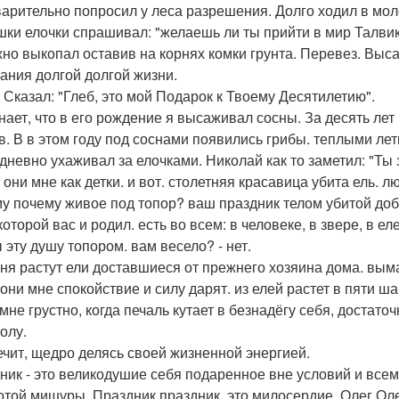
арительно попросил у леса разрешения. Долго ходил в мол
ки елочки спрашивал: "желаешь ли ты прийти в мир Талвик
но выкопал оставив на корнях комки грунта. Перевез. Вы
ания долгой долгой жизни.
 Сказал: "Глеб, это мой Подарок к Твоему Десятилетию".
нает, что в его рождение я высаживал сосны. За десять ле
в. В в этом году под соснами появились грибы. теплыми лет
дневно ухаживал за елочками. Николай как то заметил: "Т
 они мне как детки. и вот. столетняя красавица убита ель. 
у почему живое под топор? ваш праздник телом убитой до
оторой вас и родил. есть во всем: в человеке, в звере, в еле
 эту душу топором. вам весело? - нет.
еня растут ели доставшиеся от прежнего хозяина дома. вым
 они мне спокойствие и силу дарят. из елей растет в пяти ш
 мне грустно, когда печаль кутает в безнадёгу себя, достато
олу.
ечит, щедро делясь своей жизненной энергией.
ник - это великодушие себя подаренное вне условий и всем.
отой мишуры. Праздник.праздник. это милосердие. Олег Оле