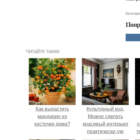
Категори
Понр
Читайте также
Как вырастить
Культурный код.
мандарин из
Можно сделать
косточки дома?
красивый интерьер
с
практически где
т
угодно.