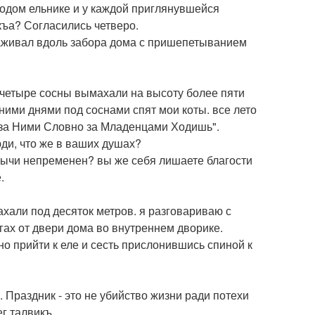
одом ельнике и у каждой приглянувшейся
ъа? Согласились четверо.
саживал вдоль забора дома с пришепетыванием
т четыре сосны вымахали на высоту более пяти
ними днями под соснами спят мои коты. все лето
ы за Ними Словно за Младенцами Ходишь".
люди, что же в ваших душах?
бычи непременен? вы же себя лишаете благости
.
ахали под десяток метров. я разговариваю с
агах от двери дома во внутреннем дворике.
чно прийти к еле и сесть прислонившись спиной к
 Праздник - это не убийство жизни ради потехи
г талвикъ.