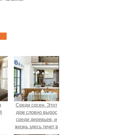
я
Среди сосен. Этот
К
дом словно вырос
среди деревьев, и
жизнь здесь течет в
собственном ритме