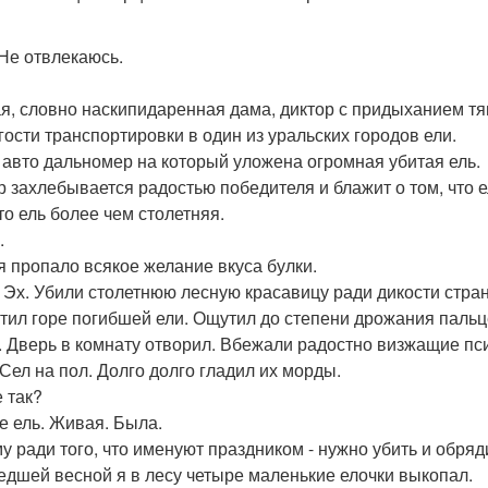
Не отвлекаюсь.
я, словно наскипидаренная дама, диктор с придыханием т
лгости транспортировки в один из уральских городов ели.
 авто дальномер на который уложена огромная убитая ель.
р захлебывается радостью победителя и блажит о том, что е
то ель более чем столетняя.
.
я пропало всякое желание вкуса булки.
 Эх. Убили столетнюю лесную красавицу ради дикости стра
тил горе погибшей ели. Ощутил до степени дрожания пальц
. Дверь в комнату отворил. Вбежали радостно визжащие пси
 Сел на пол. Долго долго гладил их морды.
е так?
е ель. Живая. Была.
у ради того, что именуют праздником - нужно убить и обряд
дшей весной я в лесу четыре маленькие елочки выкопал.