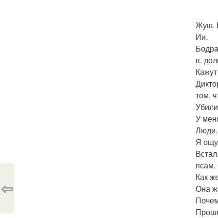
Жую. 
Ии.
Бодра
в. до
Кажут
Дикто
том, ч
Убили
У мен
Люди.
Я ощу
Встал
псам.
Как ж
⇦
Она ж
Почем
Проше