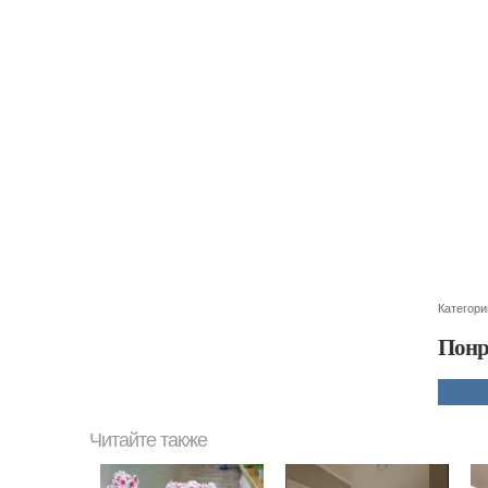
Категори
Понр
Читайте также