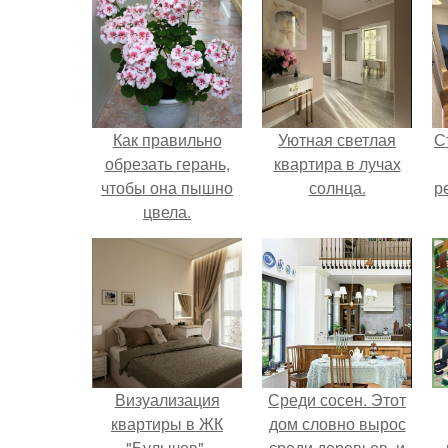
Как правильно
Уютная светлая
С
обрезать герань,
квартира в лучах
чтобы она пышно
солнца.
р
цвела.
Визуализация
Среди сосен. Этот
квартиры в ЖК
дом словно вырос
"Булычев".
среди деревьев, и