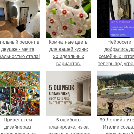
тильный ремонт в
Комнатные цветы
Нейросети
двушке - мечта
для вашей кухни:
добрались д
еальностью стала!
20 идеальных
семейных чатов
вариантов.
теперь под угро
мамины нерв
Привет всем
5 ошибок в
69-Летний жит
дизайнерам
планировке, из-за
Италии созда
интерьеров и не
которых вы теряете
фальшивый