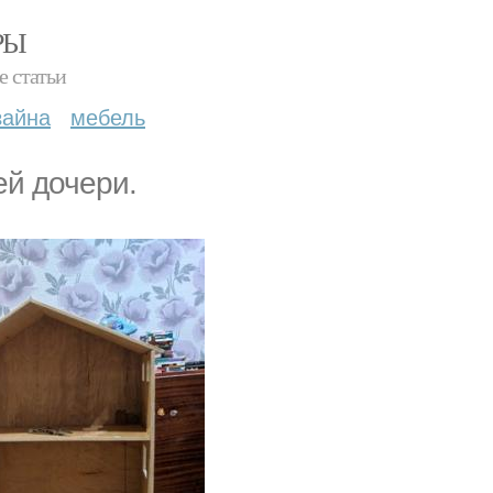
РЫ
е статьи
зайна
мебель
ей дочери.