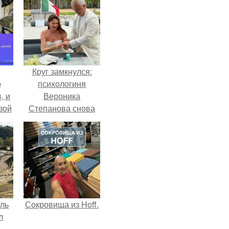
Круг замкнулся:
о
психологиня
, и
Вероника
зой
Степанова снова
ы.
вышла замуж за
собственного
бывшего мужа.
ель
Сокровища из Hoff.
л