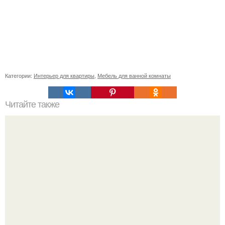
Категории:
Интерьер для квартиры
,
Мебель для ванной комнаты
Читайте также
Почвопокровные растения для альпийской Горки.