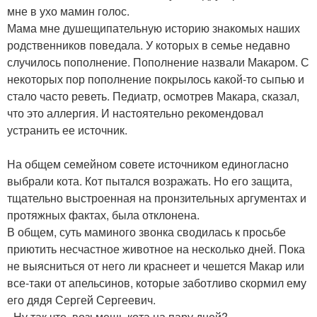
мне в ухо мамин голос.
Мама мне душещипательную историю знакомых наших
родственников поведала. У которых в семье недавно
случилось пополнение. Пополнение назвали Макаром. С
некоторых пор пополнение покрылось какой-то сыпью и
стало часто реветь. Педиатр, осмотрев Макара, сказал,
что это аллергия. И настоятельно рекомендовал
устранить ее источник.
На общем семейном совете источником единогласно
выбрали кота. Кот пытался возражать. Но его защита,
тщательно выстроенная на пронзительных аргументах и
протяжных фактах, была отклонена.
В общем, суть маминого звонка сводилась к просьбе
приютить несчастное животное на несколько дней. Пока
не выясниться от него ли краснеет и чешется Макар или
все-таки от апельсинов, которые заботливо скормил ему
его дядя Сергей Сергеевич.
- Ну так что, возьмешь кота на пару дней?