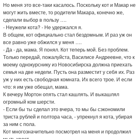
Но меня это все-таки касалось. Поскольку кот и Макар не
могут жить вместе, то родители Макара, конечно же,
сделали выбор в пользу ….
- Неужели кота? - Не удержался я.
В общем, кот официально стал бездомным. И раз уж он
все равно уже обжился у меня ….
- Да - да, мама. Я понял. Кот теперь мой. Без проблем.
Только передай, пожалуйста, Василисе Андреевне, что к
моему однокурснику из Новосибирска должна приехать
семья на две недели. Пусть она разместит у себя их. Раз
уж у них есть свободная комната. Их всего трое. И если
что: я им уже обещал, мама.
К вечеру Мортон опять стал кашлять. И выкашлял
огромный ком шерсти.
- Если бы ты сделал это вчера, то мы бы сэкономили
триста рублей и полтора часа, - упрекнул я кота, убирая
за ним с пола.
Кот многозначительно посмотрел на меня и продолжил
мыть хвост.