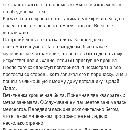
осознавал, что все это время кот мыл свои конечности
на обеденном столе.
Когда я спал в кровати, кот занимал мое кресло. Когда я
сидел в кресле, он дрых на моей кровати. Всех все
устраивало.
На третий день он стал кашлять. Кашлял долго,
протяжно и шумно. На его мордочке было такое
мученическое выражение, что я готов был сделать ему
искусственное дыхание, если бы приступ не прошел.
После того как приступ повторился, я несмотря на все
протесты со стороны кота запихал его в переноску. И мы
пошли в ближайшую к моему дому ветклинику "Далай -
Лапа".
Ветклиника крошечная была. Приемная два квадратных
метра занимала. Обслуживанием пациентов занималась
медсестра. Передвигалась она исключительно бегом,
что в таком маленьком пространстве выглядело
несколько странно.
В приемной кроме нас сидел странный мужчина с