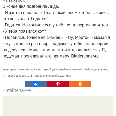
В конце дня позвонила Лида.
- Я завтра прилетаю. План такой: едем к тебе … ииии …
это весь план. Годится?
- Годится. Но только если у тебя нет аллергии на котов.
- У тебя появился кот?
- Появился. Точнее не скажешь. - Ну, Мортон, - сказал я
коту, закончив разговор, - надеюсь у тебя нет аллергии
на девушек. - Мяу, - ответил кот и отправился есть. Я,
подумав, последовал его примеру. Bladerunner42.
Категории:
Интерьер для квартиры
,
Идеи дизайна прихожей
,
Мебель для кухни
,
Интерьер для дома
,
Интерьер маленькой квартиры
Читайте также