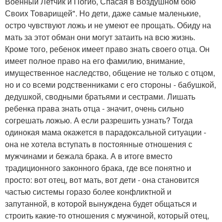
Военный Летчик и Погиб, Спасая в Воздушном бою
Своих Товарищей". Но дети, даже самые маленькие,
остро чувствуют ложь и не умеют ее прощать. Обиду на
мать за этот обман они могут затаить на всю жизнь.
Кроме того, ребенок имеет право знать своего отца. Он
имеет полное право на его фамилию, внимание,
имущественное наследство, общение не только с отцом,
но и со всеми родственниками с его стороны - бабушкой,
дедушкой, сводными братьями и сестрами. Лишать
ребенка права знать отца - значит, очень сильно
согрешать ложью. А если разрешить узнать? Тогда
одинокая мама окажется в парадоксальной ситуации -
она не хотела вступать в постоянные отношения с
мужчинами и бежала брака. А в итоге вместо
традиционного законного брака, где все понятно и
просто: вот отец, вот мать, вот дети - она становится
частью системы горазо более конфликтной и
запутанной, в которой вынуждена будет общаться и
строить какие-то отношения с мужчиной, который отец,