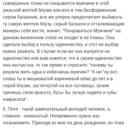
совершенно точно не понравится мужчине в этой
ужасной желтой блузке или вон в том бесформенном
сером балахоне, все же упорно предпочитает выбирать
ту самую желтую блузу, серый балахон и отталкивающие
манеры себя вести, значит, "Понравиться Мужчине" на
данном жизненном этапе не входит в ее планы. Она
сделала выбор в пользу одиночества, и этот ее выбор
нужно уважать. В случае если же она жалуется на
одиночество или вам кажется, что в своем одиночестве
она несчастна, то так прямо и спросите: "почему ты
решила жить одна и избегаешь мужчин? "А не:"ну вот,
снова ты в мешковатой коричневой юбке до пят и в
серой блузке, застегнутой на все пуговицы, зачем
прячешь свою красоту, бусы бы лучше надела и губы
накрасила".
5. Петя - такой замечательный молодой человек, а,
главное - неженатый. Непременно нужно вас
познакомить. Приходи ко мне на день рождения, он тоже