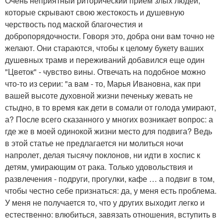
Очень неприятный риторический прием злых людей,
которые скрывают свою жестокость и душевную
черствость под маской благочестия и
добропорядочности. Говоря это, добра они вам точно не
желают. Они стараются, чтобы к целому букету ваших
душевных трамв и переживаний добавился еще один
"Цветок" - чувство вины. Отвечать на подобное можно
что-то из серии: "а вам - то, Марья Ивановна, как при
вашей высоте духовной жизни печеньку жевать не
стыдно, в то время как дети в сомали от голода умирают,
а? После всего сказанного у многих возникает вопрос: а
где же в моей одинокой жизни место для подвига? Ведь
в этой статье не предлагается ни молиться ночи
напролет, делая тысячу поклонов, ни идти в хоспис к
детям, умирающим от рака. Только удовольствия и
развлечения - подруги, прогулки, кафе … а подвиг в том,
чтобы честно себе признаться: да, у меня есть проблема.
У меня не получается то, что у других выходит легко и
естественно: влюбиться, завязать отношения, вступить в