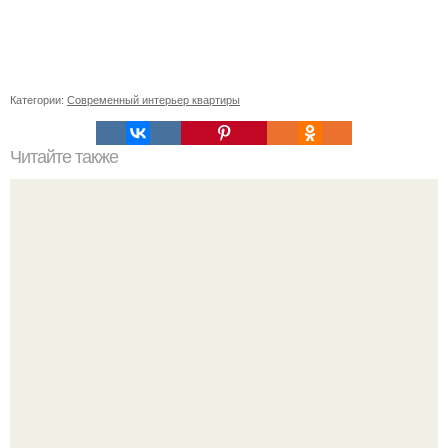
Категории:
Современный интерьер квартиры
Читайте также
Советские мебельные стенки названия. Вещи века:
советские стенки 80-х.