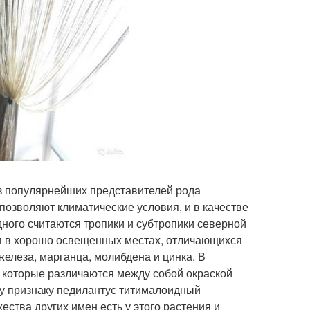
з популярнейших представителей рода
позволяют климатические условия, и в качестве
ного считаются тропики и субтропики северной
ься в хорошо освещенных местах, отличающихся
елеза, марганца, молибдена и цинка. В
 которые различаются между собой окраской
му признаку педилантус титималоидный
ства других имен есть у этого растения и