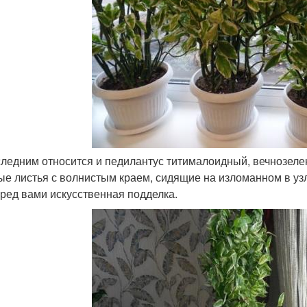
оследним относится и педилантус титималоидный, вечнозеле
ые листья с волнистым краем, сидящие на изломанном в узл
еред вами искусственная подделка.