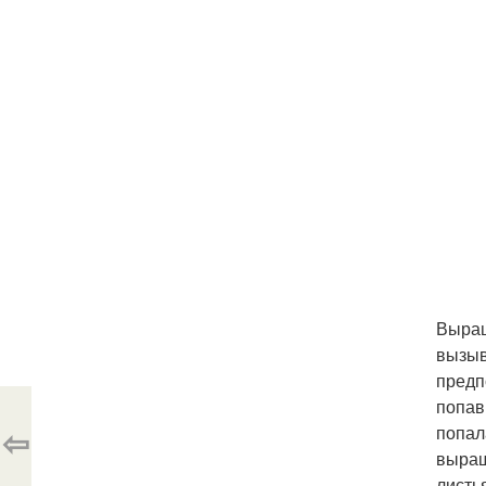
Выращ
вызыв
предп
попав
⇦
попал
выращ
листь