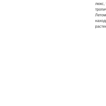
люкс,
тропи
Летом
наход
расте