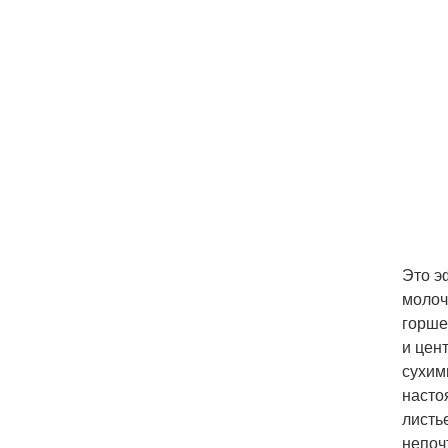
Это э
молоч
горше
и цен
сухим
насто
листь
непоч