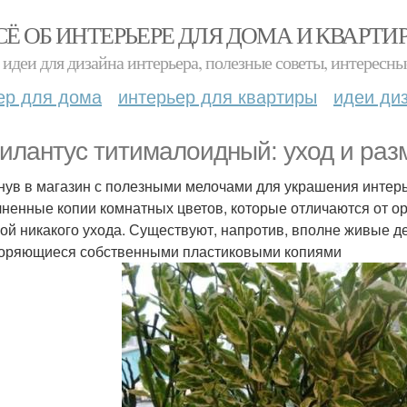
СЁ ОБ ИНТЕРЬЕРЕ ДЛЯ ДОМА И КВАРТИ
идеи для дизайна интерьера, полезные советы, интересны
ер для дома
интерьер для квартиры
идеи ди
илантус титималоидный: уход и раз
нув в магазин с полезными мелочами для украшения интер
ненные копии комнатных цветов, которые отличаются от ори
бой никакого ухода. Существуют, напротив, вполне живые 
оряющиеся собственными пластиковыми копиями