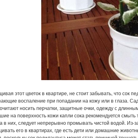
ивая этот цветок в квартире, не стоит забывать, что сок п
ающие воспаление при попадании на кожу или в глаза. Са
очитают носить перчатки, защитные очки, одежду с длинны
шие на поверхность кожи капли сока рекомендуется смыть т
а в них, следует непрерывно промывать чистой водой. Из-за
ивать его в квартирах, где есть дети или домашние животн
я, поскольку сок педилантуса может стать причиной тошноты