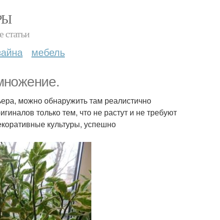
РЫ
е статьи
зайна
мебель
множение.
ьера, можно обнаружить там реалистично
гиналов только тем, что не растут и не требуют
декоративные культуры, успешно