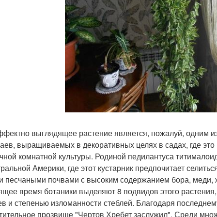
ффектно выглядящее растение является, пожалуй, одним и
аев, выращиваемых в декоративных целях в садах, где это 
чной комнатной культуры. Родиной педилантуса титималоид
тральной Америки, где этот кустарник предпочитает селит
и песчаными почвами с высоким содержанием бора, меди, ж
ящее время ботаники выделяют 8 подвидов этого растения,
ев и степенью изломанности стеблей. Благодаря последне
тительное прозвище "Чертов Хребет заслужил". Среди множе