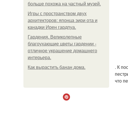
больше похожа на частный музей.
Игры с пространством двух
архитекторов: японца эири ота и
канадки Ирен гардпуа.
Гардения. Великолепные
благоухающие цветы гардении -
отличное украшение домашнего
интерьера.
. К п
Как вырастить банан дома.
пестр
что п