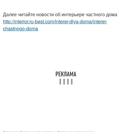
Далее читайте новости об интерьере частного дома
http://interior.ru-best.com/interer-dlya-doma/interer-
chastnogo-doma
Категории:
Интерьер для квартиры
,
Интерьер частного дома