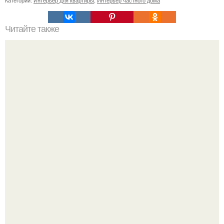
Читайте также
Розовый цвет ….
Ресторан "Машенька" - проект Александра Раппопорта в