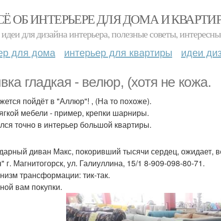
СЁ ОБ ИНТЕРЬЕРЕ ДЛЯ ДОМА И КВАРТИ
идеи для дизайна интерьера, полезные советы, интересны
ер для дома
интерьер для квартиры
идеи ди
вка гладкая - велюр, (хотя не кожа.
жется пойдёт в "Аллюр"! , (На то похоже).
ягкой мебели - пример, крепки шарниры.
лся точно в интерьер большой квартиры.
дарный диван Макс, покоривший тысячи сердец, ожидает, в
" г. Магнитогорск, ул. Галиуллина, 15/1 8-909-098-80-71.
анизм трансформации: тик-так.
ной вам покупки.