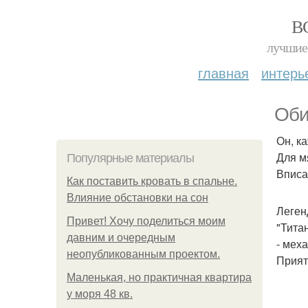
В
лучшие 
главная
интерь
Оби
Он, ка
Для м
Популярные материалы
Вписа
Как поставить кровать в спальне.
Влияние обстановки на сон
Леген
Привет! Хочу поделиться моим
"Титан
давним и очередным
- мех
неопубликованным проектом.
Прият
Маленькая, но практичная квартира
у моря 48 кв.