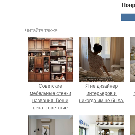
Понр
Читайте также
Советские
Я не дизайнер
мебельные стенки
интерьеров и
названия. Вещи
никогда им не была.
века: советские
стенки 80-х.
н