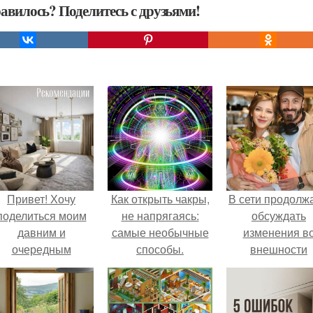
авилось? Поделитесь с друзьями!
Привет! Хочу
Как открыть чакры,
В сети продолж
поделиться моим
не напрягаясь:
обсуждать
давним и
самые необычные
изменения в
очередным
способы.
внешности
еопубликованным
актрисы.
проектом.