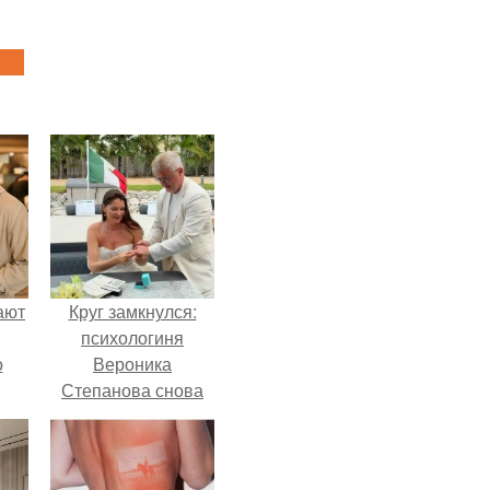
ают
Круг замкнулся:
психологиня
о
Вероника
Степанова снова
вышла замуж за
собственного
бывшего мужа.