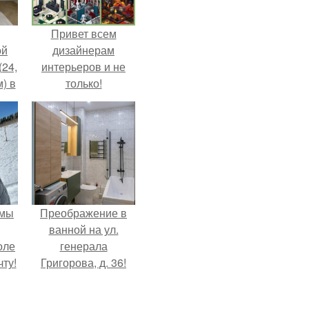
Привет всем
ой
дизайнерам
(24,
интерьеров и не
) в
только!
 мы
Преображение в
ванной на ул.
оле
генерала
ту!
Григорова, д. 36!