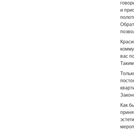
говор
и при
полот
Обрат
позво
Краси
комму
вас п
Таким
Тольк
посто
кварт
Закон
Как б
приня
эстет
мероп