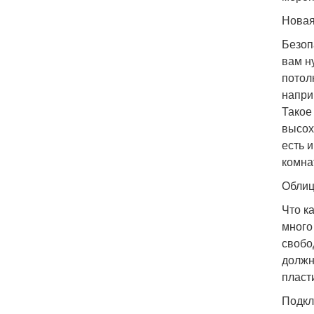
Новая
Безоп
вам н
потол
напри
Такое
высох
есть 
комнат
Облиц
Что к
много
свобо
должн
пласт
Подкл