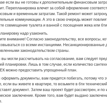
чае если вы не готовы к дополнительным финансовым затра
оит. Перепланировка влечет за собой оформление соответст
совым и временным затратам. Такой ремонт может затрону
тельные коммуникации. А это в свою очередь может повлия
те совмещение туалета и ванной с посещения жека или бти
ланировку надо узаконить.
ите внимание! Согласно законодательству, все вопросы, к
совываться со всеми инстанциями. Несанкционированные 
овленными законодательством страны.
 вы могли рассчитывать на согласование, вам следует пре
ей планировки. Лишь в том случае, если количество сантехн
ЕК можно предоставить упрощенный план.
 оформить документы, вам придется побегать, потому что э
е, если вы живете в квартире, то возьмите в бти техническ
ставят документ. Затем ваш проект будет рассмотрен, и по
ческое заключение. Кроме того, вам будет выдано заключе
е.