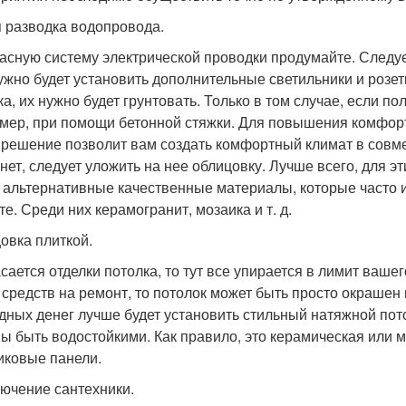
 разводка водопровода.
асную систему электрической проводки продумайте. Следу
ужно будет установить дополнительные светильники и розе
ка, их нужно будет грунтовать. Только в том случае, если по
мер, при помощи бетонной стяжки. Для повышения комфорта
 решение позволит вам создать комфортный климат в совме
нет, следует уложить на нее облицовку. Лучше всего, для э
и альтернативные качественные материалы, которые часто 
е. Среди них керамогранит, мозаика и т. д.
овка плиткой.
асается отделки потолка, то тут все упирается в лимит вашег
 средств на ремонт, то потолок может быть просто окрашен
дных денег лучше будет установить стильный натяжной пот
ы быть водостойкими. Как правило, это керамическая или 
иковые панели.
ючение сантехники.