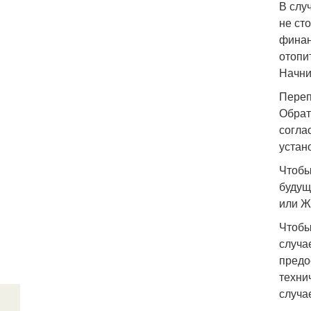
В слу
не ст
финан
отопи
Начни
Переп
Обрат
согла
устан
Чтобы
будущ
или Ж
Чтобы
случа
предо
техни
случа