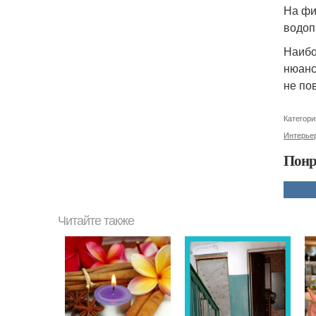
На фи
водоп
Наибо
нюанс
не по
Категори
Интерье
Понр
Читайте также