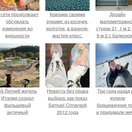
 сети продолжают
Коврики своими
Дизайн
обсуждать
руками: из косичек,
малометражн
изменения во
колготок, в ванную,
студии 21, 1 м 2 
внешности
мастер-класс.
9 м 2 с балконом
актрисы.
Краснодаре.
69-Летний житель
Невеста без права
Три года назад
Италии создал
выбора: как показ
купили
фальшивый
Samuel Cirnansck
борщевичное п
античный
2012 года
и придумали меч
амфитеатр и
превратил подиум
долгое время
в манифест против