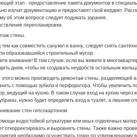
ющий этап - предоставление пакета документов в специа
ьно изучат документацию и предоставят свой вердикт. Расс
му об этом вопросе следует подумать заранее.
ствление перепланировки.
таж стены.
 тем как совместить санузел и ванну, следует снять сантех
ти образовавшийся строительный мусор.
ите внимание! В том случае, если вы живете в многокварт
дить днем, чтобы не создавать неудобств остальным жильц
 этого можно производить демонтаж стены, разделяющей в
нить с помощью зубила и перфоратора. Чтобы увеличить по
ор, ведущий на кухню. В таком случае вход на кухню через 
 убраны, нужно будет определить вход в туалет, а лишние о
нивание стен гипсокартоном.
омощи водостойкой штукатурки или иных отделочных матери
ет откорректировать и выровнять стены. Также важно пров
риятия необходимо осуществить точно по утвержденному в