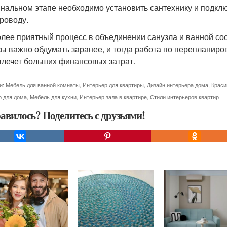
нальном этапе необходимо установить сантехнику и подклю
роводу.
лее приятный процесс в объединении санузла и ванной сос
ы важно обдумать заранее, и тогда работа по перепланиров
влечет больших финансовых затрат.
и:
Мебель для ванной комнаты
,
Интерьер для квартиры
,
Дизайн интерьера дома
,
Краси
р для дома
,
Мебель для кухни
,
Интерьер зала в квартире
,
Стили интерьеров квартир
авилось? Поделитесь с друзьями!