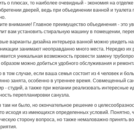
ить о плюсах, то наиболее очевидный - экономия на отделке
обретении дверей, ведь при объединении ванной и туалета
но.
ите внимание! Главное преимущество объединения - это у
лит вам установить стиральную машину в помещении, пере
вые варианты дизайна интерьера ванной можно увидеть на
никации занимают неоправданно много места. Нередко их 
оявится уникальная возможность провести замену трубопров
 образом можно добиться удобного обслуживания и ремонта
о в том случае, если ваша семья состоит из 4 человек и бо
янно занята, особенно в утреннее время. Совмещенный сан
ир - студий, а также при желании реализовать интересные 
ность перепланировки санузла.
ы там ни было, но окончательное решение о целесообразно
то исходя из имеющихся определенных условий. Понятно, ч
ическую сторону вопроса, но также немаловажно принять в
риятия.