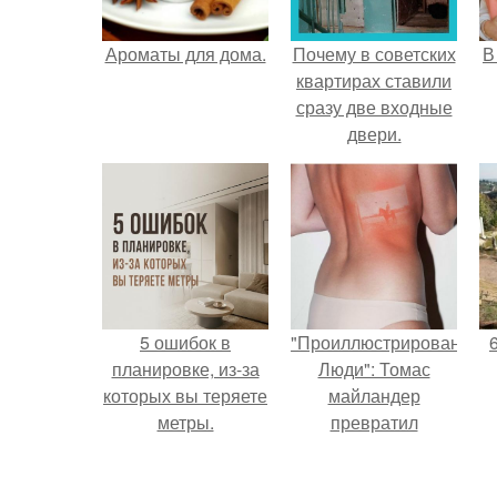
Ароматы для дома.
Почему в советских
В
квартирах ставили
сразу две входные
двери.
5 ошибок в
"Проиллюстрированные
планировке, из-за
Люди": Томас
которых вы теряете
майландер
метры.
превратил
солнечные ожоги в
арт - объект.