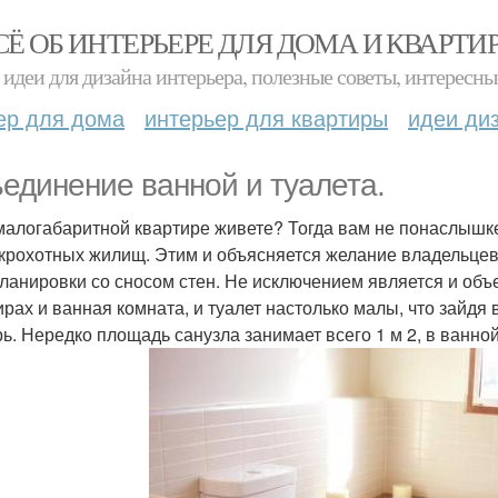
СЁ ОБ ИНТЕРЬЕРЕ ДЛЯ ДОМА И КВАРТИ
идеи для дизайна интерьера, полезные советы, интересны
ер для дома
интерьер для квартиры
идеи ди
единение ванной и туалета.
малогабаритной квартире живете? Тогда вам не понаслышке
 крохотных жилищ. Этим и объясняется желание владельце
ланировки со сносом стен. Не исключением является и объ
ирах и ванная комната, и туалет настолько малы, что зайдя
рь. Нередко площадь санузла занимает всего 1 м 2, в ванно