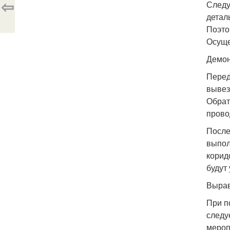
⇦
Следу
детал
Поэто
Осуще
Демон
Перед
вывез
Обрат
прово
После
выпол
корид
будут
Вырав
При п
следу
мероп