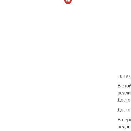
. в т
В это
реали
Досто
Досто
В пер
недос