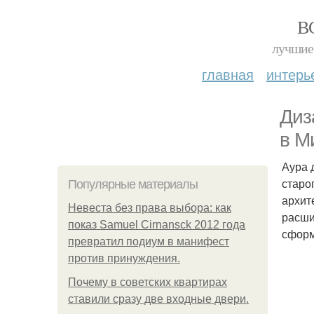
В
лучшие 
главная
интерь
Диз
в М
Аура 
старо
Популярные материалы
архит
Невеста без права выбора: как
расши
показ Samuel Cirnansck 2012 года
сформ
превратил подиум в манифест
против принуждения.
Почему в советских квартирах
ставили сразу две входные двери.