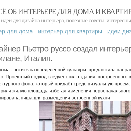
СЁ ОБ ИНТЕРЬЕРЕ ДЛЯ ДОМА И КВАРТИ
идеи для дизайна интерьера, полезные советы, интересны
ер для дома
интерьер для квартиры
идеи ди
айнер Пьетро руссо создал интерье
илане, Италия.
дома - носитель определённой культуры, предложила напра
го. Проектный подход следует стилю здания, построенного в
ектурного фона, который придаёт среде визуальную преемс
рили жилую площадь, избегая изменения первоначального 
ирована ниша для размещения встроенной кухни