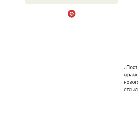
. Пос
мрамо
новог
отсыл