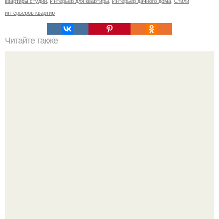
квартиры студии
,
Интерьер для квартиры
,
Интерьер дачного дома
,
Стили
интерьеров квартир
Читайте также
Резьба по дереву в стиле барокко. Резьба по дереву:
стилистические направления и характерные узоры.