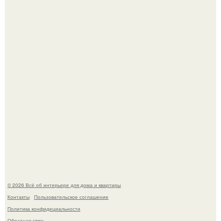
Литературная Москва. Дома - музеи писателей.
В Японии бесплатно раздают дома самураев - звучит как
план на новую жизнь.
© 2026 Всё об интерьере для дома и квартиры
Контакты
Пользовательское соглашение
Политика конфидециальности
Обратная связь