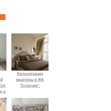
Визуализация
ой
квартиры в ЖК
(24,
"Булычев".
) в