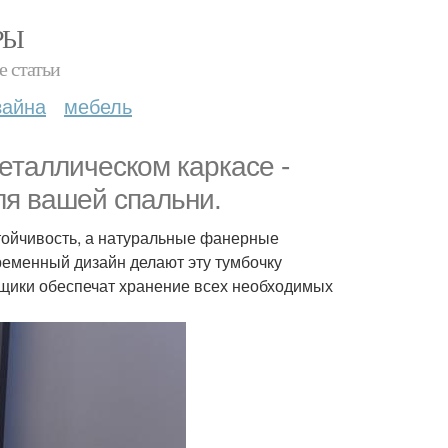
РЫ
е статьи
зайна
мебель
еталлическом каркасе -
ля вашей спальни.
тойчивость, а натуральные фанерные
ременный дизайн делают эту тумбочку
щики обеспечат хранение всех необходимых