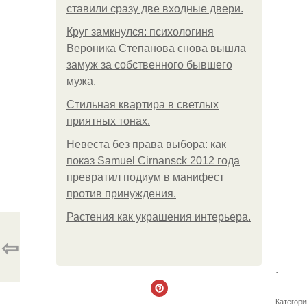
ставили сразу две входные двери.
Круг замкнулся: психологиня
Вероника Степанова снова вышла
замуж за собственного бывшего
мужа.
Стильная квартира в светлых
приятных тонах.
Невеста без права выбора: как
показ Samuel Cirnansck 2012 года
превратил подиум в манифест
против принуждения.
Растения как украшения интерьера.
⇦
.
Категори