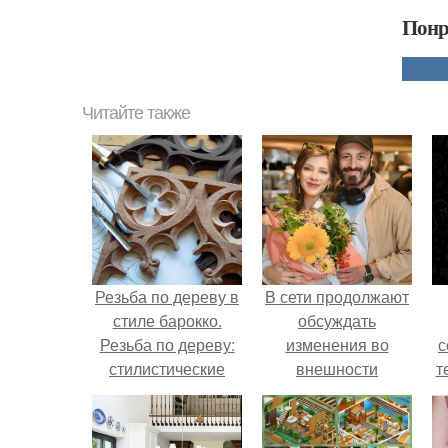
Понр
Читайте также
Резьба по дереву в
В сети продолжают
стиле барокко.
обсуждать
Резьба по дереву:
изменения во
с
стилистические
внешности
т
направления и
актрисы.
характерные узоры.