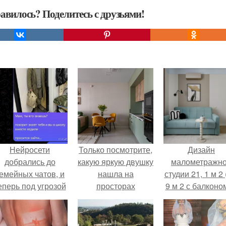
авилось? Поделитесь с друзьями!
Нейросети
Только посмотрите,
Дизайн
добрались до
какую яркую двушку
малометражн
емейных чатов, и
нашла на
студии 21, 1 м 2 
еперь под угрозой
просторах
9 м 2 с балконом
мамины нервы.
интернета!
Краснодаре.