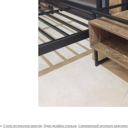
и:
Стили интерьеров квартир
,
Идеи дизайна спальни
,
Современный интерьер квартиры