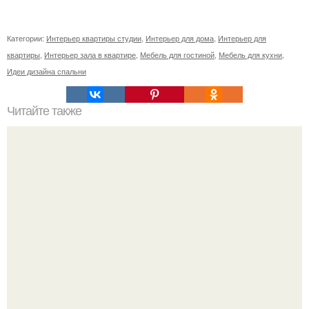
Категории:
Интерьер квартиры студии
,
Интерьер для дома
,
Интерьер для
квартиры
,
Интерьер зала в квартире
,
Мебель для гостиной
,
Мебель для кухни
,
Идеи дизайна спальни
Читайте также
Кабинет директора, как оформить. Дизайн кабинета
руководителя: зонирование, выбор декора, модные
тенденции