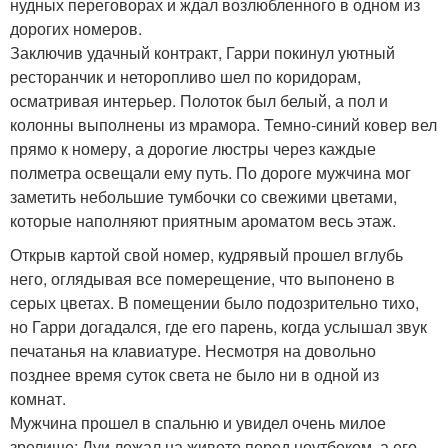
нудных переговорах и ждал возлюбленного в одном из
дорогих номеров.
Заключив удачный контракт, Гарри покинул уютный
ресторанчик и неторопливо шел по коридорам,
осматривая интерьер. Полоток был белый, а пол и
колонны выполнены из мрамора. Темно-синий ковер вел
прямо к номеру, а дорогие люстры через каждые
полметра освещали ему путь. По дороге мужчина мог
заметить небольшие тумбочки со свежими цветами,
которые наполняют приятным ароматом весь этаж.
Открыв картой свой номер, кудрявый прошел вглубь
него, оглядывая все померещение, что выпонено в
серых цветах. В помещении было подозрительно тихо,
но Гарри догадался, где его парень, когда услышал звук
печатанья на клавиатуре. Несмотря на довольно
позднее время суток света не было ни в одной из
комнат.
Мужчина прошел в спальню и увидел очень милое
зрелище: Луи лежал на животе перед ноутбоком, а его