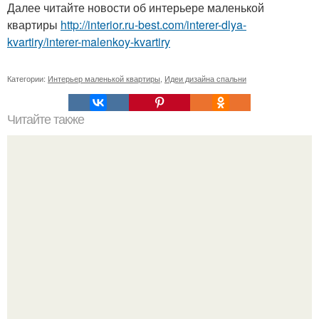
Далее читайте новости об интерьере маленькой
квартиры
http://interior.ru-best.com/interer-dlya-
kvartiry/interer-malenkoy-kvartiry
Категории:
Интерьер маленькой квартиры
,
Идеи дизайна спальни
Читайте также
Вертикальная или горизонтальная плитка в ванной.
Горизонтальная или вертикальная укладка плитки: так ли
это важно