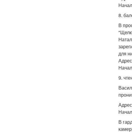
Начало
8. бал
В про
"Щелк
Натал
зарег
для н
Адрес:
Начало
9. чт
Васил
прони
Адрес
Начал
В гар
камер