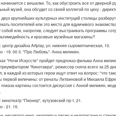
, начинается с вешалки. То, как обустроить все от дверной 
ьный музей, она обсудит со своей коллегой по цеху - дире
 двух крупнейших культурных институций столицы разберутс
екать посетителей или это место для вдумчивого знакомств
 собой или, напротив, следует выстраивать программы сот
льтимедийность и красивые музейные магазины?
: центр дизайна Artplay, ул. нижняя сыромятническая, 10.
о - 19. 00 3. "Про Любовь". Анна меликян.
ках "Ночи Искусств" пройдет предпоказ фильма Анна меликян
 триумфатором "Кинотавра", режиссер сняла всего за 25 дн
л, в каждой из которых герои ищут ответ на вопрос: "что т
ы первой величины: от ренаты Литвиновой и Михаила Ефр
 показа картины состоится дискуссия с Анной меликян, мод
.
 кинотеатр "Пионер", кутузовский пр-т, 21.
 - 21. 15.
знь неснятого кино, недопетых песен и недописанных стихов