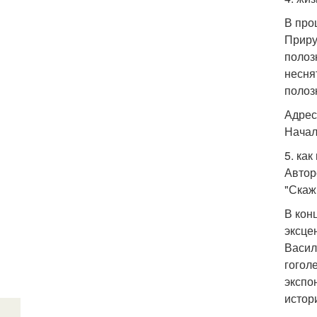
В про
Приру
полоз
несня
полоз
Адрес:
Начало
5. как
Автор
"Скаж
В кон
эксце
Васил
гогол
экспо
истор