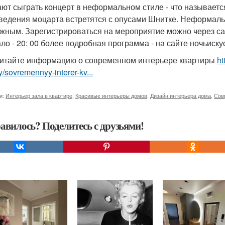
ют сыграть концерт в неформальном стиле - что называется 
ведения моцарта встретятся с опусами Шнитке. Неформальн
жным. Зарегистрироваться на мероприятие можно через сайт
ало - 20: 00 более подробная программа - на сайте ночьиску
итайте информацию о современном интерьере квартиры
ht
ry/sovremennyy-interer-kv...
и:
Интерьер зала в квартире
,
Красивые интерьеры домов
,
Дизайн интерьера дома
,
Сов
авилось? Поделитесь с друзьями!