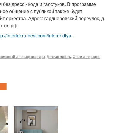
без дресс - кода и галстуков. В программе
ое общение с публикой так же будет
 оркестра. Адрес: гарднеровский переулок, д.
сств. рф.
tp://interior.ru-best.com/interer-dlya-
ременный интерьер квартиры
,
Детская мебель
,
Стили интерьеров