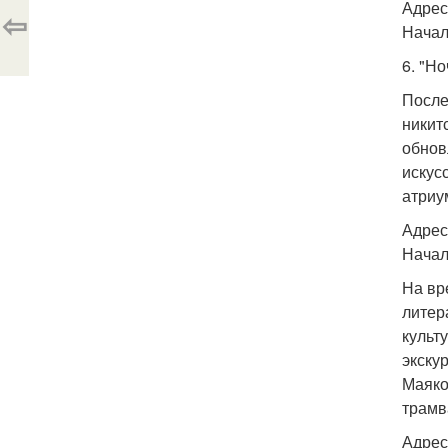
Адрес
⇦
Начало
6. "Но
После
никит
обнов
искус
атриу
Адрес:
Начал
На вр
литер
культ
экску
Маяко
трамв
Адрес