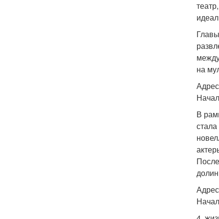
театр
идеал
Главы
развл
между
на му
Адрес
Начал
В рам
стала
новел
актер
После
долин
Адрес:
Начало
4. жи