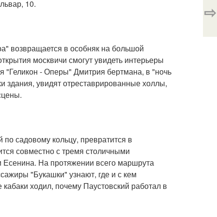
львар, 10.
⇨
ра" возвращается в особняк на большой
открытия москвичи смогут увидеть интерьеры
 "Геликон - Оперы" Дмитрия бертмана, в "ночь
лки здания, увидят отреставрированные холлы,
сцены.
 по садовому кольцу, превратится в
ится совместно с тремя столичными
и Есенина. На протяжении всего маршрута
сажиры "Букашки" узнают, где и с кем
е кабаки ходил, почему Паустовский работал в