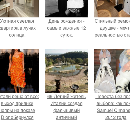
Уютная светлая
День рождения -
Стильный ремон
квартира в лучах
самые важные 12
двушке - мечт
солнца.
суток.
реальностью ста
етали решают всё:
69-Летний житель
Невеста без пр
выход приянки
Италии создал
выбора: как по
чопры на показе
фальшивый
Samuel Cirnan
Dior обернулся
античный
2012 года
шквалом критики
амфитеатр и
превратил под