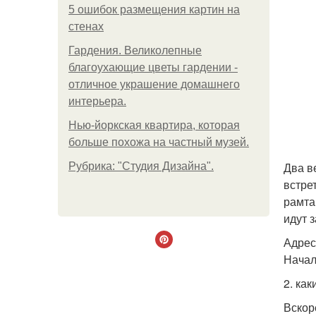
5 ошибок размещения картин на
стенах
Гардения. Великолепные
благоухающие цветы гардении -
отличное украшение домашнего
интерьера.
Нью-йоркская квартира, которая
больше похожа на частный музей.
Два в
Рубрика: "Студия Дизайна".
встре
рамта
идут 
Адрес
Начало
2. ка
Вскор