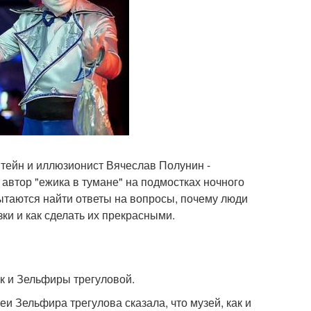
штейн и иллюзионист Вячеслав Полунин -
 автор "ежика в тумане" на подмостках ночного
пытаются найти ответы на вопросы, почему люди
зки и как сделать их прекрасными.
к и Зельфиры трегуловой.
и Зельфира трегулова сказала, что музей, как и