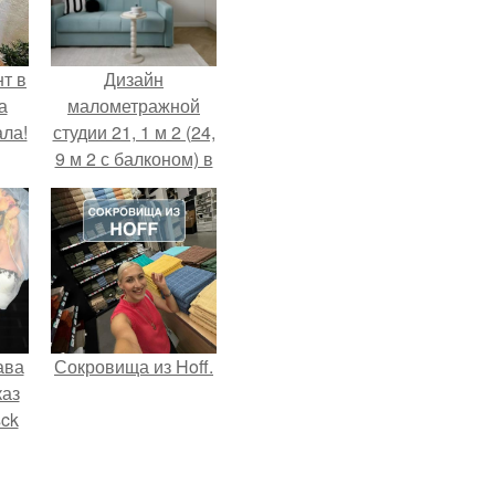
т в
Дизайн
а
малометражной
ла!
студии 21, 1 м 2 (24,
9 м 2 с балконом) в
Краснодаре.
ава
Сокровища из Hoff.
каз
sck
иум