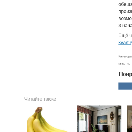
обеща
произ
возмо
3 нач
Ещё ч
kvarti
Категори
квартир
Понр
Читайте также