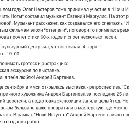
шлом году Олег Нестеров тоже принимал участие в "Ночи Ис
чить Ноты" составил музыкант Евгений Маргулис. На этот р
ковой. Музыкант расскажет, как создавался его спектакль 
тым фильмам эпохи "оттепели", поговорит о приметах врем
кова прочтет стихи 60-х годов и споет несколько песен.
 культурный центр зил, ул. восточная, 4, корп. 1.
 - 19. 00.
 понимать гротеск и абстракцию:
ская экскурсия по выставке.
и: я тебя люблю! Андрей Бартенев.
це сентября в ммси открылась выставка - ретроспектива "С
нтричного художника Андрея Бартенева за последние 25 ле
ий церетели, а подготовка экспозиции заняла целый год. Не
евском бульваре даже превратили в мастерскую, где можно
натов. В рамках "Ночи Искусств" Андрей Бартенев лично пр
ию создания работ.