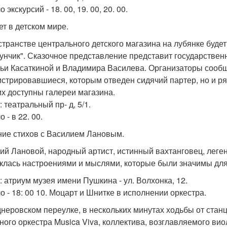
 экскурсий - 18. 00, 19. 00, 20. 00.
ет в детском мире.
странстве центрального детского магазина на лубянке буде
унчик". Сказочное представление представит государствен
ьи Касаткиной и Владимира Василева. Организаторы сообща
истрировавшиеся, которым отведен сидячий партер, но и р
их доступны галереи магазина.
 театральный пр- д, 5/1.
 - в 22. 00.
ение стихов с Василием Лановым.
ий Лановой, народный артист, истинный вахтанговец, леген
клась настроениями и мыслями, которые были значимы для 
: атриум музея имени Пушкина - ул. Волхонка, 12.
о - 18: 00 10. Моцарт и Шнитке в исполнении оркестра.
днеровском переулке, в нескольких минутах ходьбы от ста
ного оркестра Musica Viva, коллектива, возглавляемого в