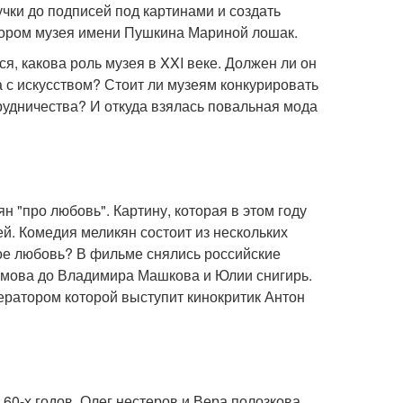
ручки до подписей под картинами и создать
ктором музея имени Пушкина Мариной лошак.
я, какова роль музея в XXI веке. Должен ли он
а с искусством? Стоит ли музеям конкурировать
рудничества? И откуда взялась повальная мода
 "про любовь". Картину, которая в этом году
ей. Комедия меликян состоит из нескольких
акое любовь? В фильме снялись российские
емова до Владимира Машкова и Юлии снигирь.
ератором которой выступит кинокритик Антон
 60-х годов. Олег нестеров и Вера полозкова.