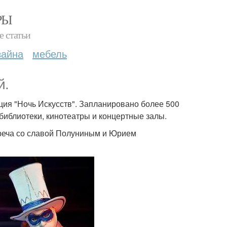
РЫ
е статьи
зайна
мебель
й.
кция "Ночь Искусств". Запланировано более 500
 библиотеки, кинотеатры и концертные залы.
треча со славой Полуниным и Юрием