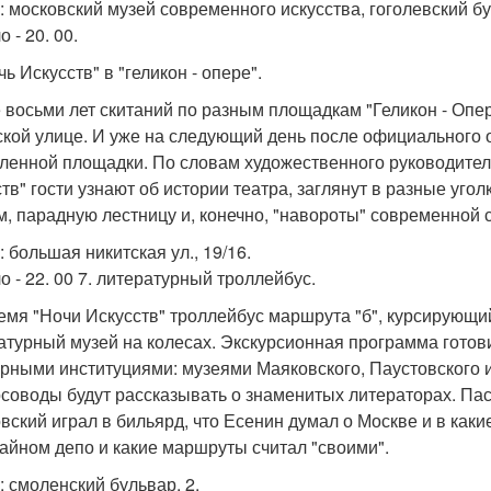
: московский музей современного искусства, гоголевский бу
 - 20. 00.
чь Искусств" в "геликон - опере".
 восьми лет скитаний по разным площадкам "Геликон - Опе
ской улице. И уже на следующий день после официального 
ленной площадки. По словам художественного руководителя
ств" гости узнают об истории театра, заглянут в разные уго
м, парадную лестницу и, конечно, "навороты" современной 
 большая никитская ул., 19/16.
о - 22. 00 7. литературный троллейбус.
емя "Ночи Искусств" троллейбус маршрута "б", курсирующий
атурный музей на колесах. Экскурсионная программа готов
урными институциями: музеями Маяковского, Паустовского 
рсоводы будут рассказывать о знаменитых литераторах. Пас
вский играл в бильярд, что Есенин думал о Москве и в каки
айном депо и какие маршруты считал "своими".
: смоленский бульвар, 2.