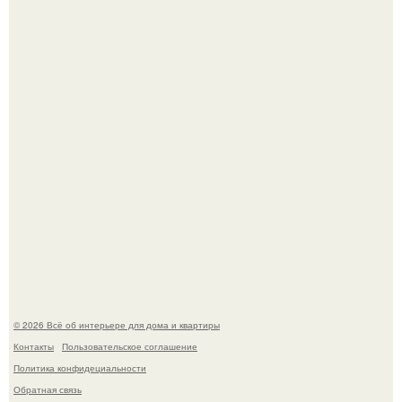
Сокровища из Hoff.
Эко - панно "Песочный Берег":
© 2026 Всё об интерьере для дома и квартиры
Контакты
Пользовательское соглашение
Политика конфидециальности
Обратная связь