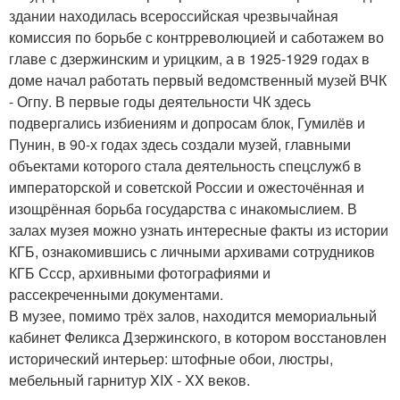
здании находилась всероссийская чрезвычайная
комиссия по борьбе с контрреволюцией и саботажем во
главе с дзержинским и урицким, а в 1925-1929 годах в
доме начал работать первый ведомственный музей ВЧК
- Огпу. В первые годы деятельности ЧК здесь
подвергались избиениям и допросам блок, Гумилёв и
Пунин, в 90-х годах здесь создали музей, главными
объектами которого стала деятельность спецслужб в
императорской и советской России и ожесточённая и
изощрённая борьба государства с инакомыслием. В
залах музея можно узнать интересные факты из истории
КГБ, ознакомившись с личными архивами сотрудников
КГБ Ссср, архивными фотографиями и
рассекреченными документами.
В музее, помимо трёх залов, находится мемориальный
кабинет Феликса Дзержинского, в котором восстановлен
исторический интерьер: штофные обои, люстры,
мебельный гарнитур XIX - XX веков.