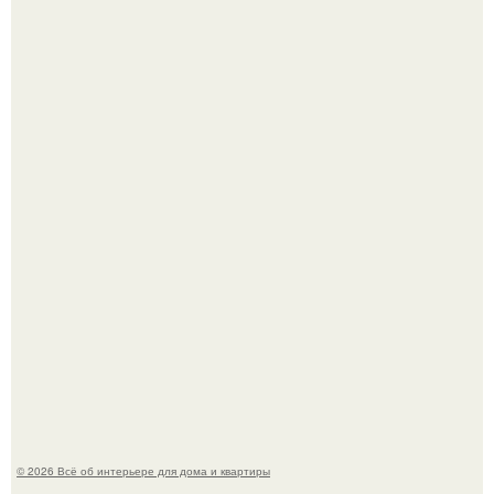
В Японии бесплатно раздают дома самураев - звучит как
план на новую жизнь.
Опишите интерьер кухни в 2-3 словах.
© 2026 Всё об интерьере для дома и квартиры