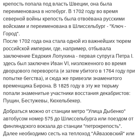
крепость попала под власть Швеции, она была
переименована в нотебург. В 1702 году во время
северной войны крепость была отвоёвана русскими
войсками и переименована в Шлиссельбург - "Ключ -
Город".
После 1702 года она стала одной из важнейших тюрем
российской империи, где, например, отбывала
заключение Евдокия Лопухина - первая супруга Петра I.
здесь был заключен Иван VI, низложенного во время
дворцового переворота (и затем убитого в 1764 году при
попытке бегства), и сюда же привезли знаменитого
временщика Бирона. В 1825 году в эту же тюрьму
попали знаменитые участники восстания декабристов:
Пущин, Бестужевы, Кюхельбекер.
Добраться можно от станции метро "Улица Дыбенко"
автобусом номер 575 до Шлиссельбурга или поездом от
финляндского вокзала до станции "петрокрепость".
Далее необходимо сесть на теплоход "Айвазовский" или