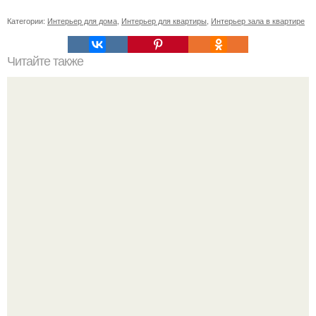
Категории:
Интерьер для дома
,
Интерьер для квартиры
,
Интерьер зала в квартире
Читайте также
Привлекательный и современный дом из
профилированного бруса с мансардой.