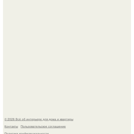
5 ошибок в планировке, из-за которых вы теряете метры.
"Проиллюстрированные Люди": Томас майландер
превратил солнечные ожоги в арт - объект.
© 2026 Всё об интерьере для дома и квартиры
Контакты
Пользовательское соглашение
Политика конфидециальности