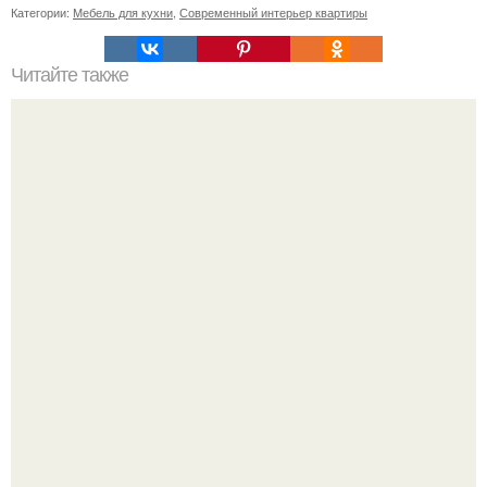
Категории:
Мебель для кухни
,
Современный интерьер квартиры
Читайте также
Советские мебельные стенки названия. Вещи века:
советские стенки 80-х.