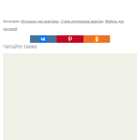
Категории:
Интерьер для квартиры
,
Стили интерьеров квартир
,
Мебель для
гостиной
Читайте также
Как сохранить здоровье, работая за компьютером?