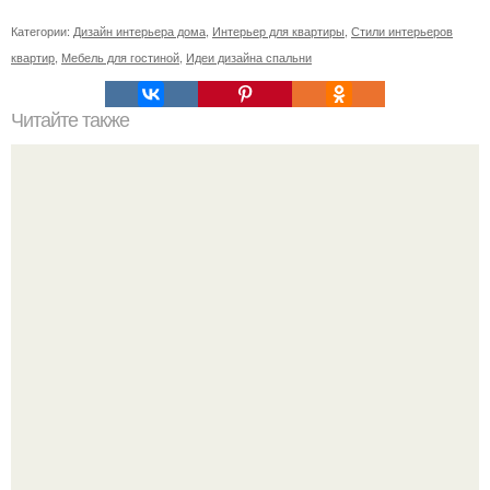
Категории:
Дизайн интерьера дома
,
Интерьер для квартиры
,
Стили интерьеров
квартир
,
Мебель для гостиной
,
Идеи дизайна спальни
Читайте также
Как изменить мужа?