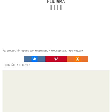
Категории:
Интерьер для квартиры
,
Интерьер квартиры студии
Читайте также
Васту по цветам. Секреты васту: цветовая гамма для