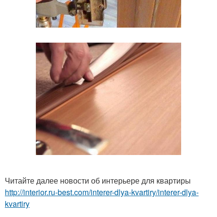
Читайте далее новости об интерьере для квартиры
http://interior.ru-best.com/interer-dlya-kvartiry/interer-dlya-
kvartiry