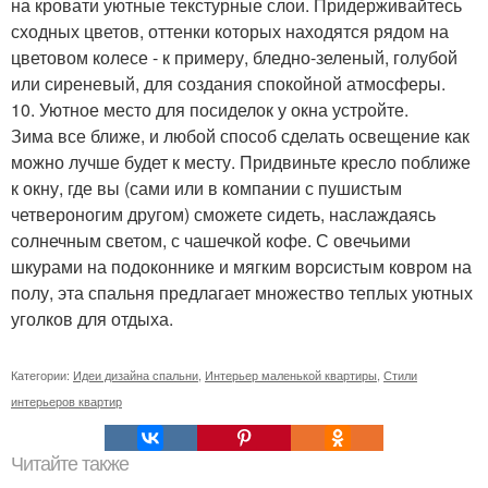
на кровати уютные текстурные слои. Придерживайтесь
сходных цветов, оттенки которых находятся рядом на
цветовом колесе - к примеру, бледно-зеленый, голубой
или сиреневый, для создания спокойной атмосферы.
10. Уютное место для посиделок у окна устройте.
Зима все ближе, и любой способ сделать освещение как
можно лучше будет к месту. Придвиньте кресло поближе
к окну, где вы (сами или в компании с пушистым
четвероногим другом) сможете сидеть, наслаждаясь
солнечным светом, с чашечкой кофе. С овечьими
шкурами на подоконнике и мягким ворсистым ковром на
полу, эта спальня предлагает множество теплых уютных
уголков для отдыха.
Категории:
Идеи дизайна спальни
,
Интерьер маленькой квартиры
,
Стили
интерьеров квартир
Читайте также