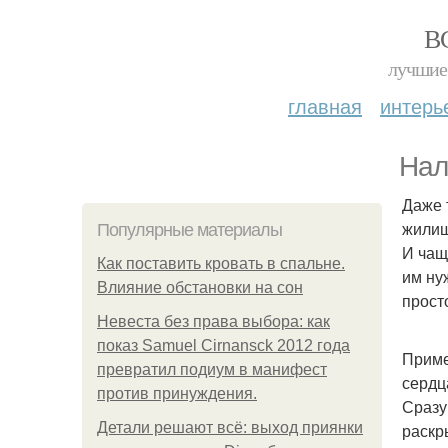
В
лучшие 
главная
интерь
Нал
Даже 
жилищ
Популярные материалы
И чащ
Как поставить кровать в спальне.
им ну
Влияние обстановки на сон
прост
Невеста без права выбора: как
показ Samuel Cirnansck 2012 года
Приме
превратил подиум в манифест
сердц
против принуждения.
Сразу
Детали решают всё: выход приянки
раскр