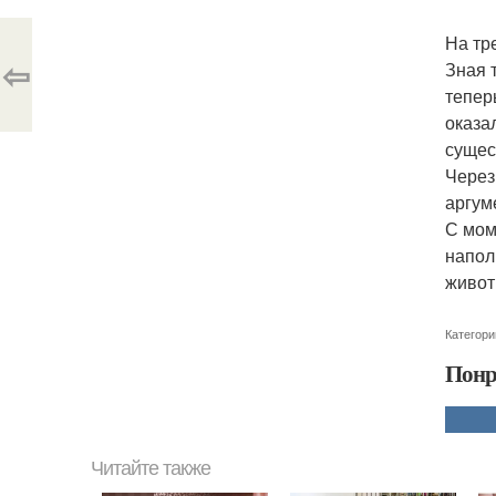
На тр
⇦
Зная 
тепер
оказа
сущес
Через
аргум
С мом
напол
живот
Категори
Понр
Читайте также