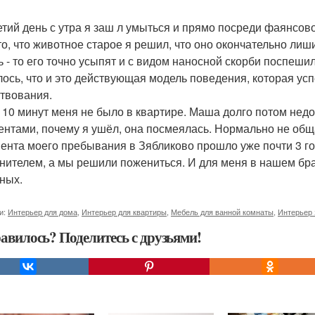
етий день с утра я заш л умыться и прямо посреди фаянсов
то, что животное старое я решил, что оно окончательно лиш
ь - то его точно усыпят и с видом наносной скорби поспеш
лось, что и это действующая модель поведения, которая ус
твования.
 10 минут меня не было в квартире. Маша долго потом нед
ентами, почему я ушёл, она посмеялась. Нормально не общ
ента моего пребывания в Зябликово прошло уже почти 3 год
нителем, а мы решили пожениться. И для меня в нашем брак
ных.
и:
Интерьер для дома
,
Интерьер для квартиры
,
Мебель для ванной комнаты
,
Интерьер 
авилось? Поделитесь с друзьями!