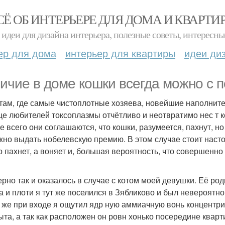
СЁ ОБ ИНТЕРЬЕРЕ ДЛЯ ДОМА И КВАРТИ
идеи для дизайна интерьера, полезные советы, интересны
ер для дома
интерьер для квартиры
идеи ди
ичие в доме кошки всегда можно с п
там, где самые чистоплотные хозяева, новейшие наполните
е любителей токсоплазмы отчётливо и неотвратимо нес т 
е всего они соглашаются, что кошки, разумеется, пахнут, но 
жно выдать нобелевскую премию. В этом случае стоит насто
о пахнет, а воняет и, большая вероятность, что совершенн
рно так и оказалось в случае с котом моей девушки. Её роди
а и плоти я тут же поселился в Зябликово и был невероятно
 же при входе я ощутил ядр ную аммиачную вонь концентри
ыта, а так как расположен он ровн хонько посередине квар