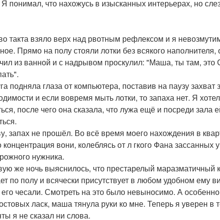
. Я понимал, что нахожусь в изысканных интерьерах, но сл
во такта взяло верх над рвотным рефлексом и я невозмути
ное. Прямо на полу стояли лотки без всякого наполнителя,
чил из ванной и с надрывом проскулил: "Маша, ты там, это
ать".
га подняла глаза от компьютера, поставив на паузу захват з
одимости и если вовремя мыть лотки, то запаха нет. Я хоте
ться, после чего она сказала, что лужа ещё и посреди зала 
ться.
ву, запах не прошёл. Во всё время моего нахождения в квар
о концентрация вони, колеблясь от л гкого Фана зассанных
рожного нужника.
вую же ночь выяснилось, что престарелый маразматичный кот
ет по полу и всячески присутствует в любом удобном ему в
 его чесали. Смотреть на это было невыносимо. А особенно
остовых ласк, маша тянула руки ко мне. Теперь я уверен в то
ты я не сказал ни слова.