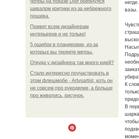
чопры на показе Dior обернулся
негде
шквалом критики из-за небрежного
вазы.
пошива.
Чувст
Привет всем дизайнерам
страш
интерьеров и не только!
выско
5 ошибок в планировке, из-за
Насып
которых вы теряете метры.
Подру
необх
Откуда у дизайнера так много идей?
заика
Стало интересно поучаствовать в
убира
этом флешмобе - Artvsartist, хоть он
К сло
не совсем про рукоделие, а больше
тольк
про живопись, рисунок.
придо
В пер
шарка
чтобы
подхв
момен