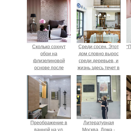
Сколько сохнут
Среди сосен. Этот
"
обои на
дом словно вырос
флизелиновой
среди деревьев, и
основе после
жизнь здесь течет в
поклейки. Когда
собственном ритме
с
высохнет клей?
- спокойно, без
спешки и лишнего
шума.
Преображение в
Литературная
ванной на ул.
Москва. Дома -