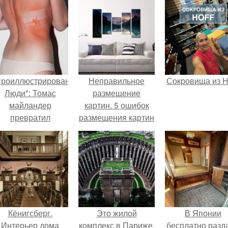
Проиллюстрированные
Неправильное
Сокровища из Ho
Люди": Томас
размещение
майландер
картин. 5 ошибок
превратил
размещения картин
олнечные ожоги в
на стенах
арт - объект.
Кёнигсберг.
Это жилой
В Японии
Интерьер дома
комплекс в Париже,
бесплатно разд