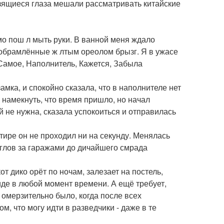
езящиеся глаза мешали рассматривать китайские
мо пош л мыть руки. В ванной меня ждало
 обрамлённые ж лтым ореолом брызг. Я в ужасе
 Самое, Наполнитель, Кажется, Забыла
амка, и спокойно сказала, что в наполнителе нет
л намекнуть, что время пришло, но начал
ей не нужна, сказала успокоиться и отправилась
тире он не проходил ни на секунду. Менялась
 углов за гаражами до дичайшего смрада
 дико орёт по ночам, залезает на постель,
иде в любой момент времени. А ещё требует,
 омерзительно было, когда после всех
м, что могу идти в разведчики - даже в те