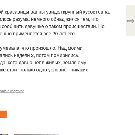
ой красавицы ванны увидел крупный кусок говна.
⇨
илось разума, немного обнад жился тем, что
ил сообщить девушке о таком происшествии. Но
пешно применяется все 20 лет его
оумевала, что произошло. Над моими
ались недели 2, потом помирились.
а, кота давно нет в живых, земля ему
е стоит только одно условие - никаких
зала в квартире