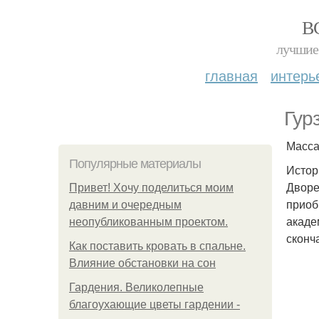
В
лучшие 
главная
интерь
Гур
Масса
Популярные материалы
Истор
Дворе
Привет! Хочу поделиться моим
приоб
давним и очередным
акаде
неопубликованным проектом.
сконча
Как поставить кровать в спальне.
Влияние обстановки на сон
Гардения. Великолепные
благоухающие цветы гардении -