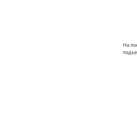
На по
подъем