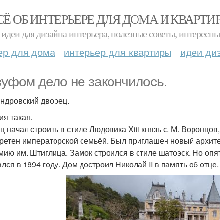
СЁ ОБ ИНТЕРЬЕРЕ ДЛЯ ДОМА И КВАРТИ
идеи для дизайна интерьера, полезные советы, интересны
ер для дома
интерьер для квартиры
идеи ди
зуфом дело не закончилось.
ндровский дворец.
ия такая.
ц начал строить в стиле Людовика Xiii князь с. М. Воронцов
ретен императорской семьёй. Был приглашен новый архитек
мию им. Штиглица. Замок строился в стиле шатоэск. Но опят
лся в 1894 году. Дом достроил Николай II в память об отце. 