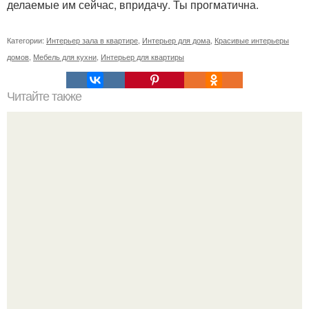
делаемые им сейчас, впридачу. Ты прогматична.
Категории:
Интерьер зала в квартире
,
Интерьер для дома
,
Красивые интерьеры
домов
,
Мебель для кухни
,
Интерьер для квартиры
Читайте также
Великолепный вид: интерьер в османском стиле.