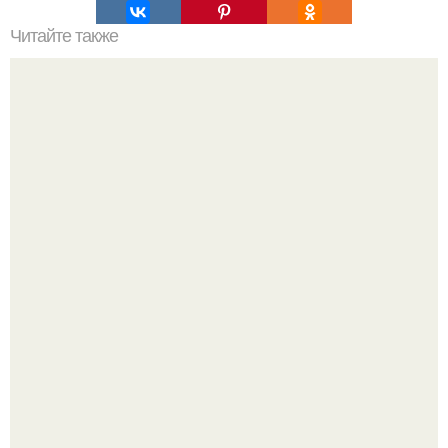
Читайте также
Кирпичная стена в дизайне интерьера ванной комнаты.
Разноцветная керамическая плитка как украшение
интерьера.