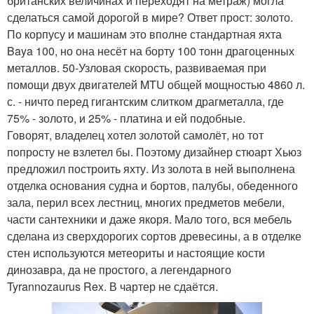
британских величинах и переходят на метраж) могла
сделаться самой дорогой в мире? Ответ прост: золото.
По корпусу и машинам это вполне стандартная яхта
Baya 100, но она несёт на борту 100 тонн драгоценных
металлов. 50-Узловая скорость, развиваемая при
помощи двух двигателей MTU общей мощностью 4860 л.
с. - ничто перед гигантским слитком драгметалла, где
75% - золото, и 25% - платина и ей подобные.
Говорят, владелец хотел золотой самолёт, но тот
попросту не взлетел бы. Поэтому дизайнер стюарт Хьюз
предложил построить яхту. Из золота в ней выполнена
отделка основания судна и бортов, палубы, обеденного
зала, перил всех лестниц, многих предметов мебели,
части сантехники и даже якоря. Мало того, вся мебель
сделана из сверхдорогих сортов древесины, а в отделке
стен используются метеориты и настоящие кости
динозавра, да не простого, а легендарного
Tyrannozaurus Rex. В чартер не сдаётся.