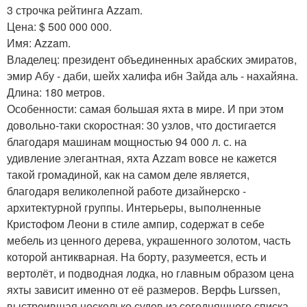
3 строчка рейтинга Azzam.
Цена: $ 500 000 000.
Имя: Azzam.
Владелец: президент объединенных арабских эмиратов,
эмир Абу - даби, шейх халифа ибн Зайда аль - нахайяна.
Длина: 180 метров.
Особенности: самая большая яхта в мире. И при этом
довольно-таки скоростная: 30 узлов, что достигается
благодаря машинам мощностью 94 000 л. с. на
удивление элегантная, яхта Azzam вовсе не кажется
такой громадиной, как на самом деле является,
благодаря великолепной работе дизайнерско -
архитектурной группы. Интерьеры, выполненные
Кристофом Леони в стиле ампир, содержат в себе
мебель из ценного дерева, украшенного золотом, часть
которой антикварная. На борту, разумеется, есть и
вертолёт, и подводная лодка, но главным образом цена
яхты зависит именно от её размеров. Верфь Lurssen,
выстроившая несколько судов из сегодняшнего списка,