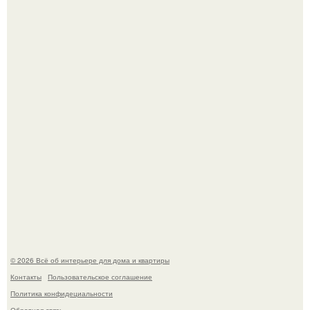
Откуда у дизайнера так много идей?
Дримскроллинг - новый формат мечтательности.
© 2026 Всё об интерьере для дома и квартиры
Контакты
Пользовательское соглашение
Политика конфидециальности
Обратная связь