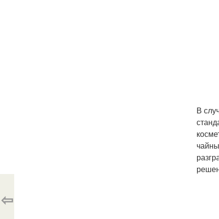
В слу
станд
косме
чайны
разгр
решен
⇦