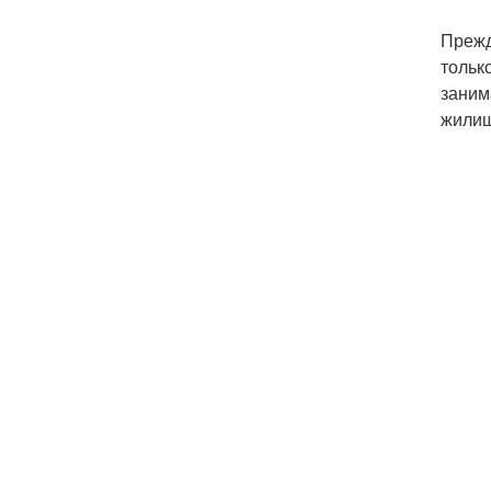
Прежд
тольк
заним
жилищ