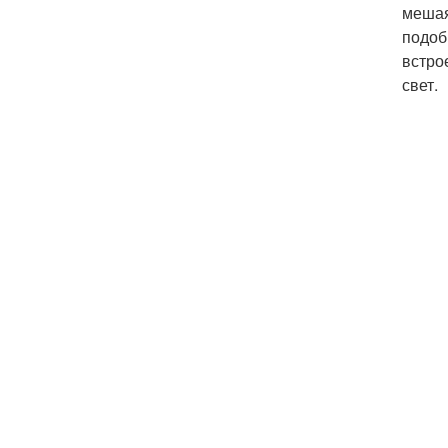
мешая
подоб
встро
свет.