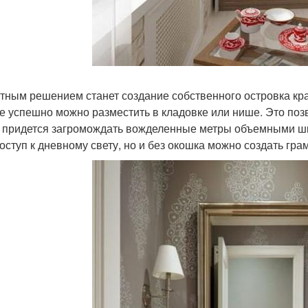
тным решением станет создание собственного островка кра
е успешно можно разместить в кладовке или нише. Это поз
е придется загромождать вожделенные метры объемными ш
доступ к дневному свету, но и без окошка можно создать гр