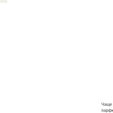
Чаще 
парфю