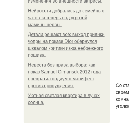
изменения во внешности актрисы.
Нейросети добрались до семейных
чатов, и теперь под угрозой
мамины нервы.
Детали решают всё: выход приянки
чопры на показе Dior обернулся
шквалом критики из-за небрежного
пошива.
Невеста без права выбора: как
показ Samuel Cirnansck 2012 года
превратил подиум в манифест
Со ст
против принуждения.
своем
Уютная светлая квартира в лучах
комна
солнца.
уголк