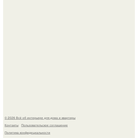
Сокровища из Hoff.
Эко - панно "Песочный Берег":
© 2026 Всё об интерьере для дома и квартиры
Контакты
Пользовательское соглашение
Политика конфидециальности