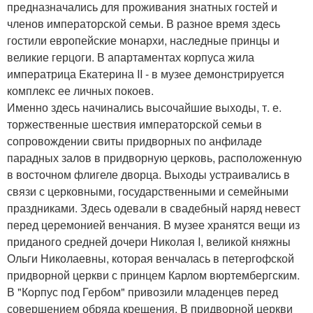
предназначались для проживания знатных гостей и
членов императорской семьи. В разное время здесь
гостили европейские монархи, наследные принцы и
великие герцоги. В апартаментах корпуса жила
императрица Екатерина II - в музее демонстрируется
комплекс ее личных покоев.
Именно здесь начинались высочайшие выходы, т. е.
торжественные шествия императорской семьи в
сопровождении свиты придворных по анфиладе
парадных залов в придворную церковь, расположенную
в восточном флигеле дворца. Выходы устраивались в
связи с церковными, государственными и семейными
праздниками. Здесь одевали в свадебный наряд невест
перед церемонией венчания. В музее хранятся вещи из
приданого средней дочери Николая I, великой княжны
Ольги Николаевны, которая венчалась в петергофской
придворной церкви с принцем Карлом вюртембергским.
В "Корпус под Гербом" привозили младенцев перед
совершением обряда крещения. В придворной церкви