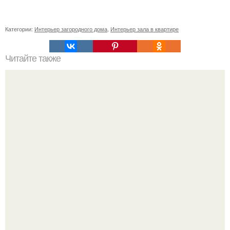
Категории:
Интерьер загородного дома
,
Интерьер зала в квартире
Читайте также
Васту по цветам. Секреты васту: цветовая гамма для
комнат.