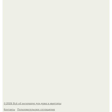
69-Летний житель Италии создал фальшивый античный
амфитеатр и долгое время успешно выдавал его за
настоящее историческое наследие.
Сокровища из Hoff.
© 2026 Всё об интерьере для дома и квартиры
Контакты
Пользовательское соглашение