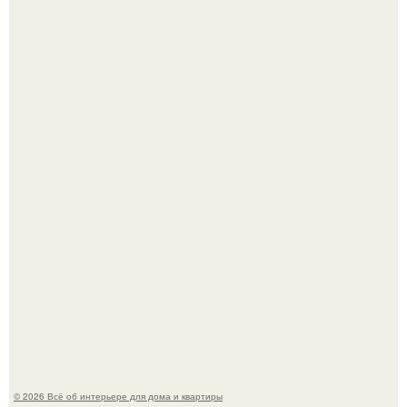
Двухкомнатная квартира в стиле сканди кинфолк и
мебелью 50-х годов в высотке на котельнической.
Кёнигсберг. Интерьер дома студенческого братства
"Германия".
© 2026 Всё об интерьере для дома и квартиры