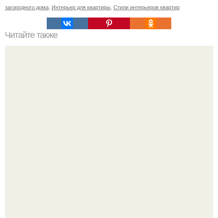
загородного дома
,
Интерьер для квартиры
,
Стили интерьеров квартир
Читайте также
10 самых красивых особняков Москвы.