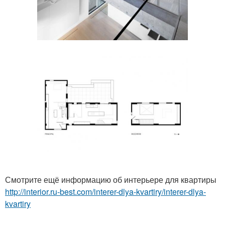
Смотрите ещё информацию об интерьере для квартиры
http://interior.ru-best.com/interer-dlya-kvartiry/interer-dlya-
kvartiry