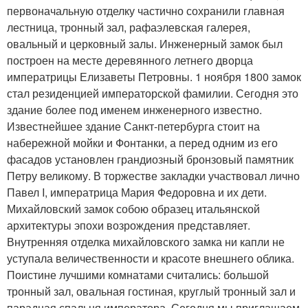
первоначальную отделку частично сохранили главная
лестница, тронный зал, рафаэлевская галерея,
овальный и церковный залы. Инженерный замок был
построен на месте деревянного летнего дворца
императрицы Елизаветы Петровны. 1 ноября 1800 замок
стал резиденцией императорской фамилии. Сегодня это
здание более под именем инженерного известно.
Известнейшее здание Санкт-петербурга стоит на
набережной мойки и Фонтанки, а перед одним из его
фасадов установлен грандиозный бронзовый памятник
Петру великому. В торжестве закладки участвовал лично
Павел I, императрица Мария Федоровна и их дети.
Михайловский замок собою образец итальянской
архитектуры эпохи возрождения представляет.
Внутренняя отделка михайловского замка ни капли не
уступала величественности и красоте внешнего облика.
Поистине лучшими комнатами считались: большой
тронный зал, овальная гостиная, круглый тронный зал и
парадная спальня императора. Сегодня мы приглашаем