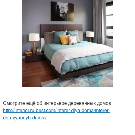
Смотрите ещё об интерьере деревянных домов
http://interior.ru-best.com/interer-dlya-doma/interer-
derevyannyh-domov