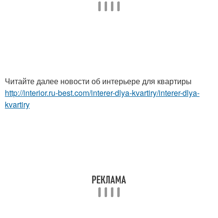
Читайте далее новости об интерьере для квартиры
http://interior.ru-best.com/interer-dlya-kvartiry/interer-dlya-
kvartiry