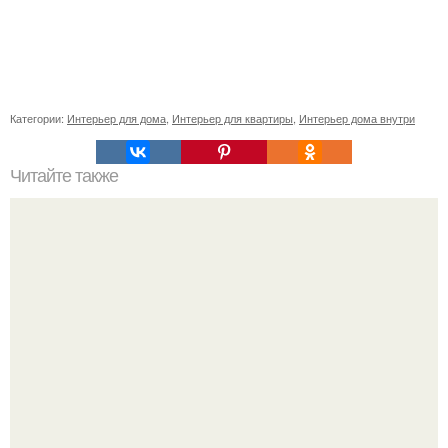
Категории:
Интерьер для дома
,
Интерьер для квартиры
,
Интерьер дома внутри
Читайте также
Небольшая шведская квартира с выразительной
кирпичной стеной в гостиной.