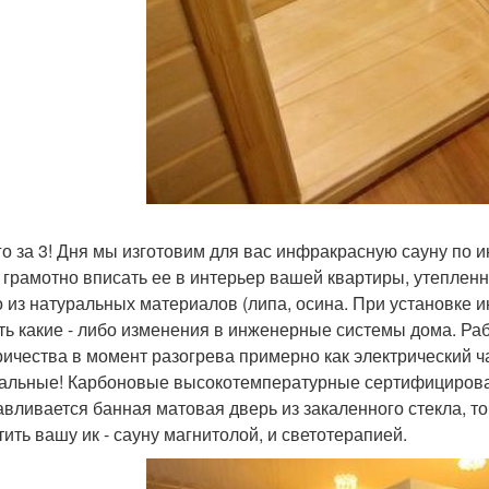
го за 3! Дня мы изготовим для вас инфракрасную сауну по
 грамотно вписать ее в интерьер вашей квартиры, утеплен
о из натуральных материалов (липа, осина. При установке 
ть какие - либо изменения в инженерные системы дома. Рабо
ричества в момент разогрева примерно как электрический ч
альные! Карбоновые высокотемпературные сертифицированн
авливается банная матовая дверь из закаленного стекла, 
тить вашу ик - сауну магнитолой, и светотерапией.