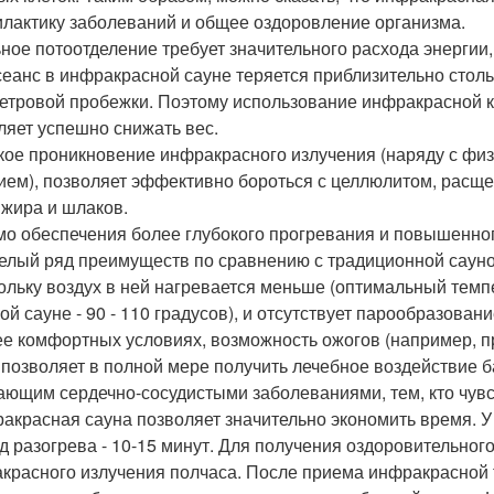
лактику заболеваний и общее оздоровление организма.
ное потоотделение требует значительного расхода энергии, 
сеанс в инфракрасной сауне теряется приблизительно стольк
етровой пробежки. Поэтому использование инфракрасной к
ляет успешно снижать вес.
кое проникновение инфракрасного излучения (наряду с фи
ием), позволяет эффективно бороться с целлюлитом, расщ
 жира и шлаков.
о обеспечения более глубокого прогревания и повышенно
елый ряд преимуществ по сравнению с традиционной сауно
кольку воздух в ней нагревается меньше (оптимальный темпе
ой сауне - 90 - 110 градусов), и отсутствует парообразован
ее комфортных условиях, возможность ожогов (например, п
 позволяет в полной мере получить лечебное воздействие 
ающим сердечно-сосудистыми заболеваниями, тем, кто чувс
ракрасная сауна позволяет значительно экономить время. У
д разогрева - 10-15 минут. Для получения оздоровительног
красного излучения полчаса. После приема инфракрасной 