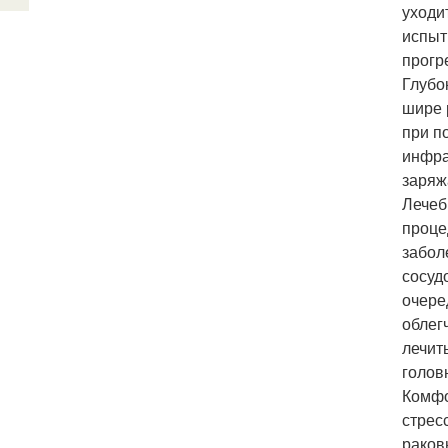
уходи
испыт
прогр
Глубо
шире 
при п
инфра
заряж
Лечеб
проце
забол
сосуд
очере
облег
лечит
голов
Комфо
стрес
раков