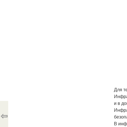
Для т
Инфра
и в д
Инфра
⇦
безоп
В инф