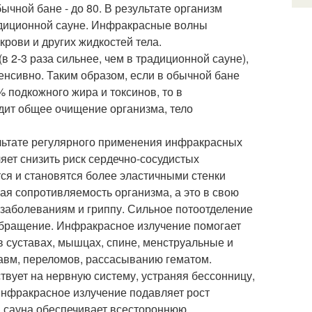
ычной бане - до 80. В результате организм
адиционной сауне. Инфракрасные волны
крови и других жидкостей тела.
в 2-3 раза сильнее, чем в традиционной сауне),
нсивно. Таким образом, если в обычной бане
 подкожного жира и токсинов, то в
дит общее очищение организма, тело
льтате регулярного применения инфракрасных
яет снизить риск сердечно-сосудистых
ся и становятся более эластичными стенки
я сопротивляемость организма, а это в свою
заболеваниям и гриппу. Сильное потоотделение
ообращение. Инфракрасное излучение помогает
 в суставах, мышцах, спине, менструальные и
равм, переломов, рассасыванию гематом.
вует на нервную систему, устраняя бессонницу,
 инфракрасное излучение подавляет рост
ая сауна обеспечивает всестороннюю