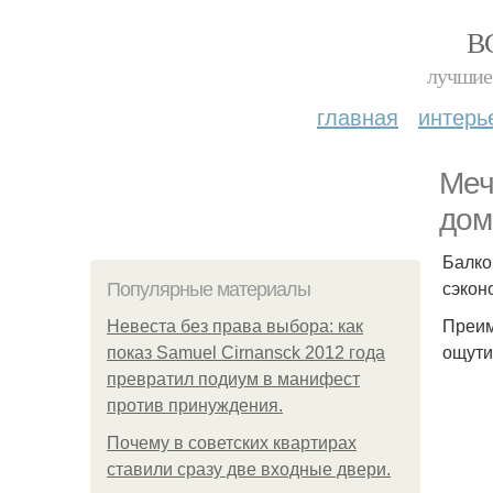
В
лучшие 
главная
интерь
Меч
дом
Балко
сэкон
Популярные материалы
Преим
Невеста без права выбора: как
ощути
показ Samuel Cirnansck 2012 года
превратил подиум в манифест
против принуждения.
Почему в советских квартирах
ставили сразу две входные двери.