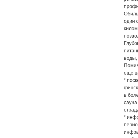
профи
Обиль
один 
килом
позво
Глубо
питан
воды,
Помим
еще ц
* пос
финск
в бол
сауна
страд
* инф
перио
инфра