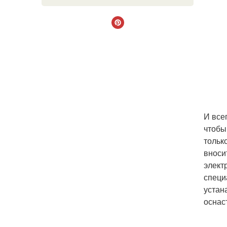
И все
чтобы
тольк
вноси
элект
специ
устан
оснас