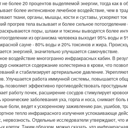
т не более 20 процентов выделяемой энергии, тогда как в об
ывает более интенсивное лечебное воздействие, чем в тр
евают ткани, органы, мышцы, кости и суставы, ускоряют ток 
кий прогрев тела вызывает и более сильное потоотделение (
раскрываются поры, шлаки и токсины выводятся более инте
отоотделении из организма человека выходит 95% воды и 5%
красной сауне - 80% воды и 20% токсинов и жира. Происхо
ается энергией, значительно улучшается самочувствие.
ное воздействие многогранно инфракрасных кабин. В резу
дур снижается содержание холестерина в крови, что позвол
еваний и стабилизирует артериальное давление. Укрепляют
ов. Улучшается работа иммунной системы, повышается обща
дь позволяет эффективно противодействовать простудным 
чает работу почек, расширение сосудов стимулирует кров
ь хронические заболевания уха, горла и носа, снимает боль
ные боли, ведет к ускоренному заживлению ран, ушибов, т
ртное тепло инфракрасного излучения успокаивающе дейст
с, нервозность. Отдельные исследователи утверждают, что
ых клеток. Таким образом, можно сказать, что инфракрасн