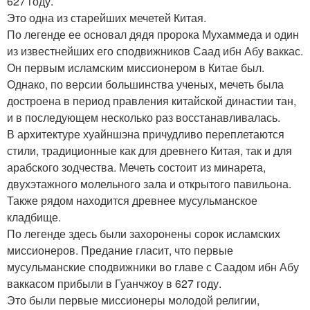
627 году.
Это одна из старейших мечетей Китая.
По легенде ее основал дядя пророка Мухаммеда и один
из известнейших его сподвижников Саад ибн Абу ваккас.
Он первым исламским миссионером в Китае был.
Однако, по версии большинства ученых, мечеть была
достроена в период правления китайской династии тан,
и в последующем несколько раз восстанавливалась.
В архитектуре хуайншэна причудливо переплетаются
стили, традиционные как для древнего Китая, так и для
арабского зодчества. Мечеть состоит из минарета,
двухэтажного молельного зала и открытого павильона.
Также рядом находится древнее мусульманское
кладбище.
По легенде здесь были захоронены сорок исламских
миссионеров. Предание гласит, что первые
мусульманские сподвижники во главе с Саадом ибн Абу
ваккасом прибыли в Гуанчжоу в 627 году.
Это были первые миссионеры молодой религии,