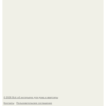
Среди сосен. Этот дом словно вырос среди деревьев, и
жизнь здесь течет в собственном ритме - спокойно, без
спешки и лишнего шума.
Привет всем дизайнерам интерьеров и не только!
© 2026 Всё об интерьере для дома и квартиры
Контакты
Пользовательское соглашение