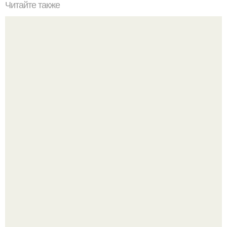
Читайте также
Советские мебельные стенки названия. Вещи века:
советские стенки 80-х.
В этом просторном пентхаусе с шестью спальнями
Александр Бирман живет со своей семьей.