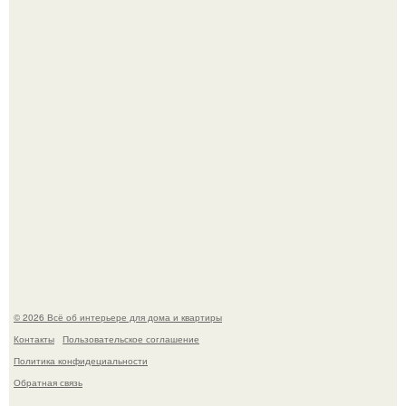
"Проиллюстрированные Люди": Томас майландер
превратил солнечные ожоги в арт - объект.
Детали решают всё: выход приянки чопры на показе Dior
обернулся шквалом критики из-за небрежного пошива.
© 2026 Всё об интерьере для дома и квартиры
Контакты
Пользовательское соглашение
Политика конфидециальности
Обратная связь