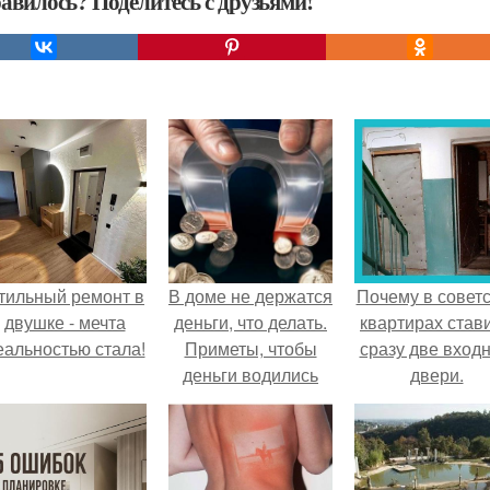
авилось? Поделитесь с друзьями!
тильный ремонт в
В доме не держатся
Почему в советс
двушке - мечта
деньги, что делать.
квартирах став
еальностью стала!
Приметы, чтобы
сразу две вход
деньги водились
двери.