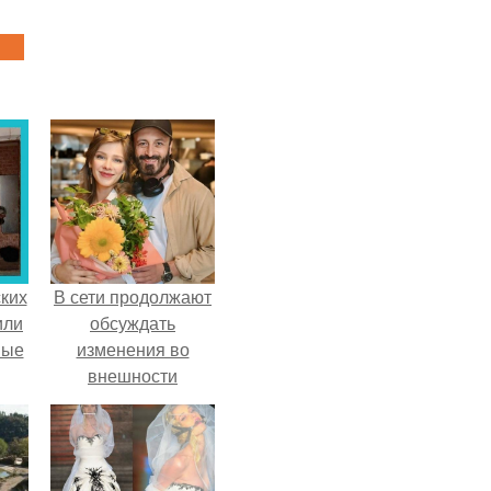
ких
В сети продолжают
или
обсуждать
ные
изменения во
внешности
актрисы.