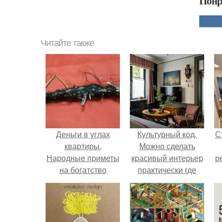
Понр
Читайте также
Деньги в углах
Культурный код.
С
квартиры.
Можно сделать
Народные приметы
красивый интерьер
р
на богатство
практически где
угодно.