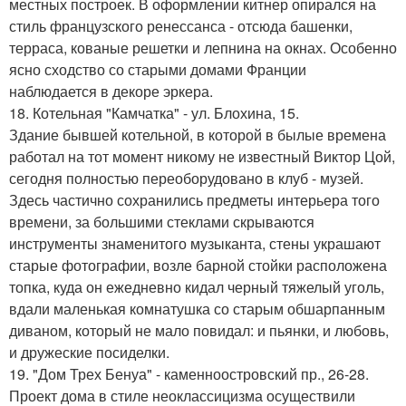
местных построек. В оформлении китнер опирался на
стиль французского ренессанса - отсюда башенки,
терраса, кованые решетки и лепнина на окнах. Особенно
ясно сходство со старыми домами Франции
наблюдается в декоре эркера.
18. Котельная "Камчатка" - ул. Блохина, 15.
Здание бывшей котельной, в которой в былые времена
работал на тот момент никому не известный Виктор Цой,
сегодня полностью переоборудовано в клуб - музей.
Здесь частично сохранились предметы интерьера того
времени, за большими стеклами скрываются
инструменты знаменитого музыканта, стены украшают
старые фотографии, возле барной стойки расположена
топка, куда он ежедневно кидал черный тяжелый уголь,
вдали маленькая комнатушка со старым обшарпанным
диваном, который не мало повидал: и пьянки, и любовь,
и дружеские посиделки.
19. "Дом Трех Бенуа" - каменноостровский пр., 26-28.
Проект дома в стиле неоклассицизма осуществили