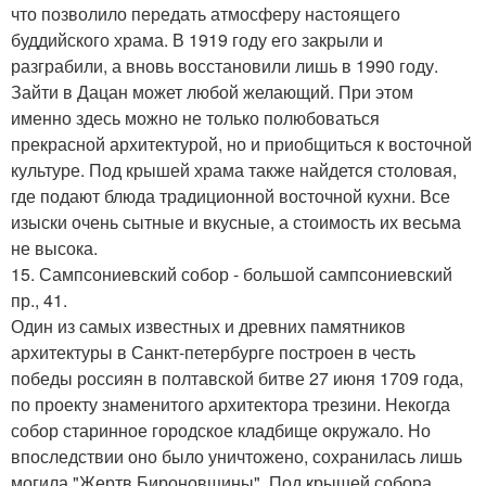
что позволило передать атмосферу настоящего
буддийского храма. В 1919 году его закрыли и
разграбили, а вновь восстановили лишь в 1990 году.
Зайти в Дацан может любой желающий. При этом
именно здесь можно не только полюбоваться
прекрасной архитектурой, но и приобщиться к восточной
культуре. Под крышей храма также найдется столовая,
где подают блюда традиционной восточной кухни. Все
изыски очень сытные и вкусные, а стоимость их весьма
не высока.
15. Сампсониевский собор - большой сампсониевский
пр., 41.
Один из самых известных и древних памятников
архитектуры в Санкт-петербурге построен в честь
победы россиян в полтавской битве 27 июня 1709 года,
по проекту знаменитого архитектора трезини. Некогда
собор старинное городское кладбище окружало. Но
впоследствии оно было уничтожено, сохранилась лишь
могила "Жертв Бироновщины". Под крышей собора