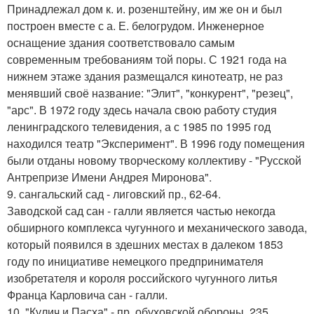
Принадлежал дом к. и. розенштейну, им же он и был
построен вместе с а. Е. белогрудом. Инженерное
оснащение здания соответствовало самым
современным требованиям той поры. С 1921 года на
нижнем этаже здания размещался кинотеатр, не раз
менявший своё название: "Элит", "конкурент", "резец",
"арс". В 1972 году здесь начала свою работу студия
ленинградского телевидения, а с 1985 по 1995 год
находился театр "Эксперимент". В 1996 году помещения
были отданы новому творческому коллективу - "Русской
Антрепризе Имени Андрея Миронова".
9. сангальский сад - лиговский пр., 62-64.
Заводской сад сан - галли является частью некогда
обширного комплекса чугунного и механического завода,
который появился в здешних местах в далеком 1853
году по инициативе немецкого предпринимателя
изобретателя и короля российского чугунного литья
Франца Карловича сан - галли.
10. "Кулич и Пасха" - пр. обуховской обороны, 235.