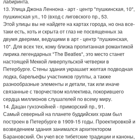
лабиринта.
13. Улица Джона Леннона - арт - центр "пушкинская, 10",
пушкинская ул., 10 (вход с лиговского пр., 53.
Этой улицы вы не найдете на картах города, но она все-
таки есть, хоть и скрыта от глаз не посвященных за
двумя дверями, ведущими в арт - центр "пушкинская,
10". Для всех тех, кому близка пропитанная романтикой
лирика легендарных "The Beatles", это место станет
настоящей Меккой ливерпульской четверки в
Петербурге. Стены здания украшает желтая подводная
лодка, барельефы участников группы, а также
разнообразные элементы и детали, так или иначе
связанные с творчеством коллектива, покорившего
сердца миллионов слушателей по всему миру.
14. Дацан гунзэчойней - приморский пр., 91.
Самый северный на планете буддийских храм был
построен в Петербурге в 1909-15 годы. Проектировкой и
возведением здания занимался архитектором
Барановский. Он учел все тибетские традиции и каноны,