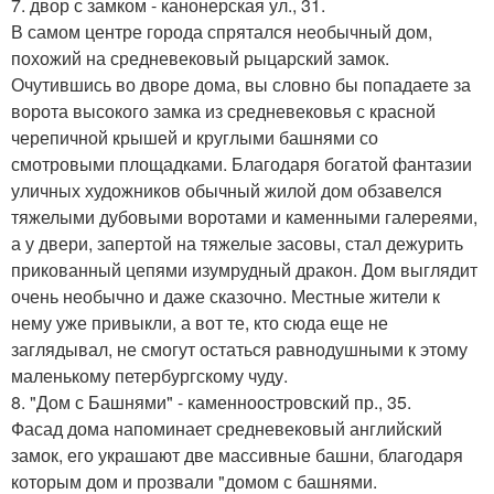
7. двор с замком - канонерская ул., 31.
В самом центре города спрятался необычный дом,
похожий на средневековый рыцарский замок.
Очутившись во дворе дома, вы словно бы попадаете за
ворота высокого замка из средневековья с красной
черепичной крышей и круглыми башнями со
смотровыми площадками. Благодаря богатой фантазии
уличных художников обычный жилой дом обзавелся
тяжелыми дубовыми воротами и каменными галереями,
а у двери, запертой на тяжелые засовы, стал дежурить
прикованный цепями изумрудный дракон. Дом выглядит
очень необычно и даже сказочно. Местные жители к
нему уже привыкли, а вот те, кто сюда еще не
заглядывал, не смогут остаться равнодушными к этому
маленькому петербургскому чуду.
8. "Дом с Башнями" - каменноостровский пр., 35.
Фасад дома напоминает средневековый английский
замок, его украшают две массивные башни, благодаря
которым дом и прозвали "домом с башнями.