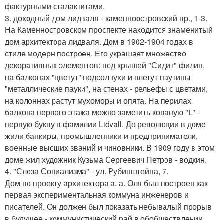
фактурными сталактитами.
3. доходный дом лидваля - каменноостровский пр., 1-3.
На Каменностровском проспекте находится знаменитый
дом архитектора лидваля. Дом в 1902-1904 годах в
стиле модерн построен. Его украшает множество
декоративных элементов: под крышей "Сидит" филин,
на балконах "цветут" подсолнухи и плетут паутины
"металлические пауки", на стенах - рельефы с цветами,
на колоннах растут мухоморы и опята. На перилах
балкона первого этажа можно заметить кованую "L" -
первую букву в фамилии Lidvall. До революции в доме
жили банкиры, промышленники и предприниматели,
военные высших званий и чиновники. В 1909 году в этом
доме жил художник Кузьма Сергеевич Петров - водкин.
4. "Слеза Социализма" - ул. Рубинштейна, 7.
Дом по проекту архитектора а. а. Оля был построен как
первая экспериментальная коммуна инженеров и
писателей. Он должен был показать небывалый прорыв
в будущее - коммунистический рай в обобществлении