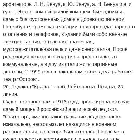
архитекторы Л. Н. Бенуа, к. Ю. Бенуа, а. Н. Бенуа и а. и.
гунст. Этот огромный жилой комплекс был одним из
самых благоустроенных домов в дореволюционном
Петербурге: кроме канализации, водопровода, парового
отопления и телефонов, в здании были собственные
электростанция, котельная, прачечная,
мусоросжигательная печь и даже снеготаялка. После
революции некоторые квартиры превратились в
коммунальные, а в других стали жить партийные
деятели. С 1999 года в цокольном этаже дома работает
театр "Остров".
20. Ледокол "Красин" - наб. Лейтенанта Шмидта, 23
линия.
Судно, построенное в 1916 году, проектировалось как
самый мощный российский арктический ледокол.
"Святогор", именно такое название ледокол носил
изначально, несколько лет находился в военном
расположении, но вскоре был затоплен. После чего,
судно полностью восстановили, и уже в 1928 году