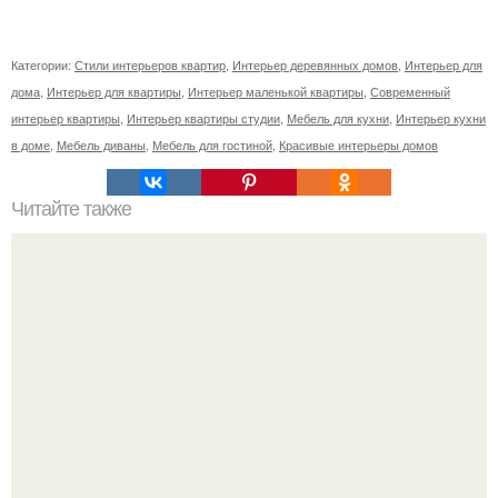
Категории:
Стили интерьеров квартир
,
Интерьер деревянных домов
,
Интерьер для
дома
,
Интерьер для квартиры
,
Интерьер маленькой квартиры
,
Современный
интерьер квартиры
,
Интерьер квартиры студии
,
Мебель для кухни
,
Интерьер кухни
в доме
,
Мебель диваны
,
Мебель для гостиной
,
Красивые интерьеры домов
Читайте также
18 интересных фактов о сталинских высотках.