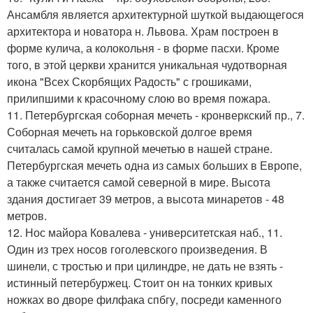
Ансамбля является архитектурной шуткой выдающегося
архитектора и новатора н. Львова. Храм построен в
форме кулича, а колокольня - в форме пасхи. Кроме
того, в этой церкви хранится уникальная чудотворная
икона "Всех Скорбящих Радость" с грошиками,
прилипшими к красочному слою во время пожара.
11. Петербургская соборная мечеть - кронверкский пр., 7.
Соборная мечеть на горьковской долгое время
считалась самой крупной мечетью в нашей стране.
Петербургская мечеть одна из самых больших в Европе,
а также считается самой северной в мире. Высота
здания достигает 39 метров, а высота минаретов - 48
метров.
12. Нос майора Ковалева - университетская наб., 11.
Один из трех носов гоголевского произведения. В
шинели, с тростью и при цилиндре, не дать не взять -
истинный петербуржец. Стоит он на тонких кривых
ножках во дворе филфака спбгу, посреди каменного