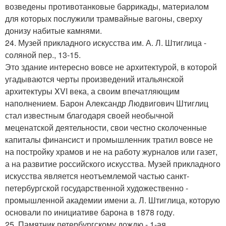
возведены противотанковые баррикады, материалом
для которых послужили трамвайные вагоны, сверху
донизу набитые камнями.
24. Музей прикладного искусства им. А. Л. Штиглица -
соляной пер., 13-15.
Это здание интересно вовсе не архитектурой, в которой
угадываются черты произведений итальянской
архитектуры XVI века, а своим впечатляющим
наполнением. Барон Александр Людвигович Штиглиц
стал известным благодаря своей необычной
меценатской деятельности, свои честно сколоченные
капиталы финансист и промышленник тратил вовсе не
на постройку храмов и не на работу журналов или газет,
а на развитие российского искусства. Музей прикладного
искусства является неотъемлемой частью санкт-
петербургской государственной художественно -
промышленной академии имени а. Л. Штиглица, которую
основали по инициативе барона в 1878 году.
25. Памятник петербургскому дождю - 1-ая