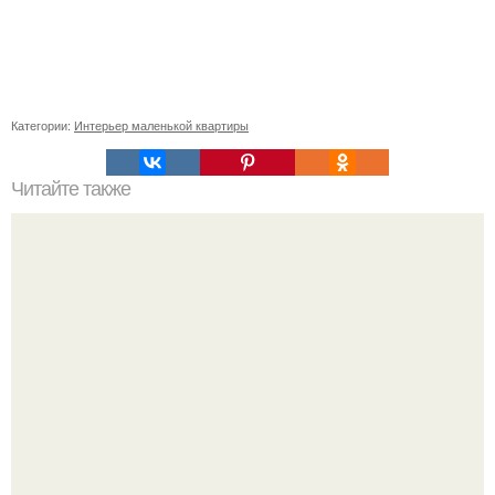
Категории:
Интерьер маленькой квартиры
Читайте также
Шторы из бусин своими руками делать очень
увлекательно!