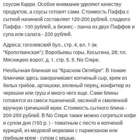
соусом Карри. Особое внимание уделяют качеству
продуктов, а соусы готовят сами. Стоимость Паффа с
сытной начинкой составляет 120-200 рублей, сладкого
Паффа - 100 рублей, а бизнес - ланча из двух Паффов и
супа или салата - 230 рублей.
Адреса: гоголевский бул., стр. 4, вл. 1 (м.
"Кропоткинская"); Воробьевы горы, Косыгина, 28; пл.
Мясницких ворот, д. 1. стр. 5. 5. No Crepe.
Необычная блинная на "Красном Октябре". В тонкие
блинчики здесь заворачивают копченый сыр, крем из
белых грибов, артишоки, вяленый перец, конфитюр из
черешни или груш и много чего еще. Сами блины
готовятся из смеси пшеничной, овсяной и смеленной
вручную гречишной муки. Стоимость сытного блина -
200-250 рублей. В No Crepe также можно согреться кофе
и супом дня (150 р. ) - томатным с песто и копченой
курицей, из медовой морковки с пармезаном или
грибным крем - супом с кешью.