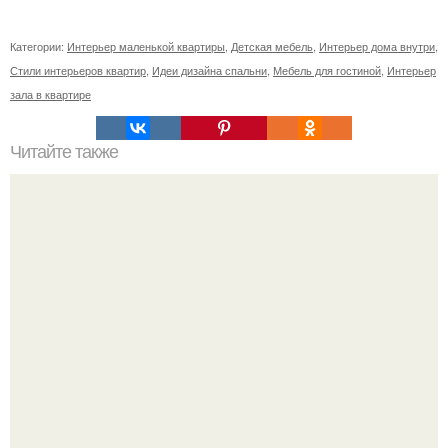
Категории:
Интерьер маленькой квартиры
,
Детская мебель
,
Интерьер дома внутри
,
Стили интерьеров квартир
,
Идеи дизайна спальни
,
Мебель для гостиной
,
Интерьер
зала в квартире
Читайте также
Как создать уникальный интерьер с помощью
оригинального дизайна стен в гостиной