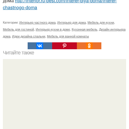
дома
http://interior.ru-best.com/interer-dlya-doma/interer-
chastnogo-doma
Категории:
Интерьер частного дома
,
Интерьер для дома
,
Мебель для кухни
,
Мебель для гостиной
,
Интерьер кухни в доме
,
Кухонная мебель
,
Дизайн интерьера
дома
,
Идеи дизайна спальни
,
Мебель для ванной комнаты
Читайте также
Салат "Арбуз". Ингредиенты: