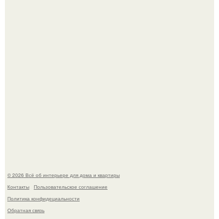
Стало интересно поучаствовать в этом флешмобе -
Artvsartist, хоть он не совсем про рукоделие, а больше
про живопись, рисунок.
Моё знакомство с михайловским замком - и я в восторге!
© 2026 Всё об интерьере для дома и квартиры
Контакты
Пользовательское соглашение
Политика конфидециальности
Обратная связь